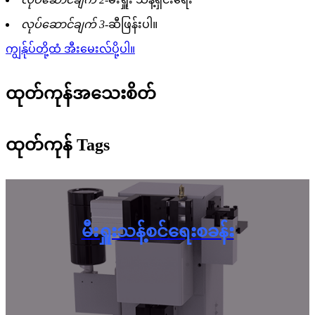
လုပ်ဆောင်ချက် 3-
ဆီဖြန်းပါ။
ကျွန်ုပ်တို့ထံ အီးမေးလ်ပို့ပါ။
ထုတ်ကုန်အသေးစိတ်
ထုတ်ကုန် Tags
မီးရှူးသန့်စင်ရေးစခန်း