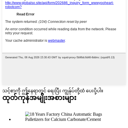
သင့်စာကို ဤနေရာတွင် ရေးပြီး ကျွန်ုပ်တို့ထံ ပေးပို့ပါ။
ထုတ်ကုန်အမျိုးအစားများ