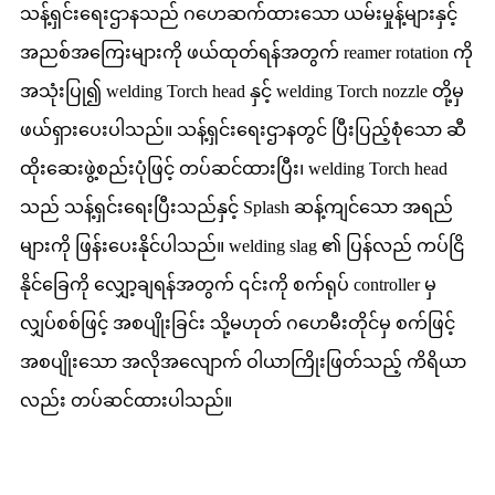
သန့်ရှင်းရေးဌာနသည် ဂဟေဆက်ထားသော ယမ်းမှုန့်များနှင့်
အညစ်အကြေးများကို ဖယ်ထုတ်ရန်အတွက် reamer rotation ကို
အသုံးပြု၍ welding Torch head နှင့် welding Torch nozzle တို့မှ
ဖယ်ရှားပေးပါသည်။ သန့်ရှင်းရေးဌာနတွင် ပြီးပြည့်စုံသော ဆီ
ထိုးဆေးဖွဲ့စည်းပုံဖြင့် တပ်ဆင်ထားပြီး၊ welding Torch head
သည် သန့်ရှင်းရေးပြီးသည်နှင့် Splash ဆန့်ကျင်သော အရည်
များကို ဖြန်းပေးနိုင်ပါသည်။ welding slag ၏ ပြန်လည် ကပ်ငြိ
နိုင်ခြေကို လျှော့ချရန်အတွက် ၎င်းကို စက်ရုပ် controller မှ
လျှပ်စစ်ဖြင့် အစပျိုးခြင်း သို့မဟုတ် ဂဟေမီးတိုင်မှ စက်ဖြင့်
အစပျိုးသော အလိုအလျောက် ဝါယာကြိုးဖြတ်သည့် ကိရိယာ
လည်း တပ်ဆင်ထားပါသည်။