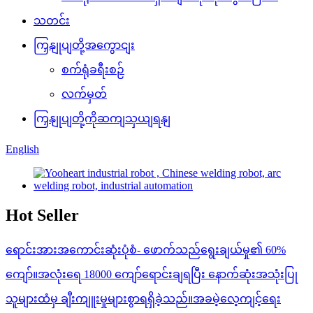
သတင်း
ကြှနျုပျတို့အကွောငျး
စက်ရုံခရီးစဉ်
လက်မှတ်
ကြှနျုပျတို့ကိုဆကျသှယျရနျ
English
Hot Seller
ရောင်းအားအကောင်းဆုံးပုံစံ- ဖောက်သည်ရွေးချယ်မှု၏ 60%
ကျော်။အလုံးရေ 18000 ကျော်ရောင်းချရပြီး နောက်ဆုံးအသုံးပြု
သူများထံမှ ချီးကျူးမှုများစွာရရှိခဲ့သည်။အခမဲ့လေ့ကျင့်ရေး