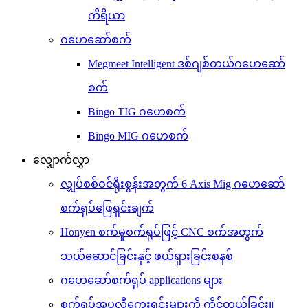
ကိရိယာ
ဂဟေဆော်စက်
Megmeet Intelligent ဒစ်ဂျစ်တယ်ဂဟေဆော်
စက်
Bingo TIG ဂဟေစက်
Bingo MIG ဂဟေစက်
လျှောက်လွှာ
လျှပ်စစ်ဝင်ရိုးစွန်းအတွက် 6 Axis Mig ဂဟေဆော်
စက်ရုပ်ဖြေရှင်းချက်
Honyen စက်မှုစက်ရုပ်ဖြင့် CNC စက်အတွက်
သယ်ဆောင်ခြင်းနှင့် ဖယ်ရှားခြင်းစနစ်
ဂဟေဆော်စက်ရုပ် applications များ
စက်ရုပ်အပလီကေးရှင်းများကို ကိုင်တွယ်ခြင်း။