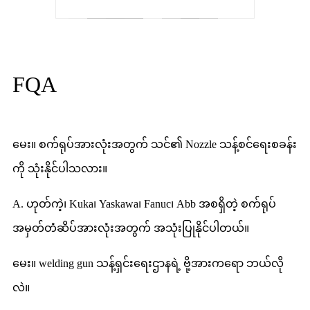
FQA
မေး။ စက်ရုပ်အားလုံးအတွက် သင်၏ Nozzle သန့်စင်ရေးစခန်း
ကို သုံးနိုင်ပါသလား။
A. ဟုတ်ကဲ့၊ Kuka၊ Yaskawa၊ Fanuc၊ Abb အစရှိတဲ့ စက်ရုပ်
အမှတ်တံဆိပ်အားလုံးအတွက် အသုံးပြုနိုင်ပါတယ်။
မေး။ welding gun သန့်ရှင်းရေးဌာနရဲ့ ဗို့အားကရော ဘယ်လို
လဲ။