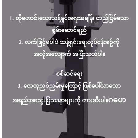
1. တိုတောင်းသောသန့်ရှင်းရေးအချိန်၊ တည်ငြိမ်သော
စွမ်းဆောင်ရည်
2. လက်ဖြင့်မပါပဲ သန့်ရှင်းရေးလုပ်ငန်းစဉ်ကို
အလိုအလျောက် အပြီးသတ်ပါ။
စစ်ဆင်ရေး
3. လေထုညစ်ညမ်းမှုကြောင့် ဖြစ်ပေါ်လာသော
ဂဟေ
အရည်အသွေးပြဿနာများကို တားဆီးပါ။