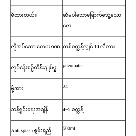
ဖိထားတယ်။
ဆီမပါသောခြောက်သွေ့သော
လေ
လိုအပ်သော လေပမာဏ
တစ်စက္ကန့်လျှင် 10 လီတာ။
pneumatic
လုပ်ငန်းစဉ်ထိန်းချုပ်မှု
24
ဗို့အား
သန့်ရှင်းရေးအချိန်
4~5 စက္ကန့်
500ml
Anti-splash စွမ်းရည်