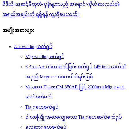
ဗီဒီယို။အဆင့်မီထုတ်ကုန်များသည် အရောင်းကိုယ်စားလှယ်၏
အရည်အချင်းကို ရရှိရန် ကူညီပေးသည်။
အမျိုးအစားများ
Arc welding စက်ရုပ်
Mig welding စက်ရုပ်
6 Axis Arc ဂဟေဆက်ခြင်း စက်ရုပ် 1450mm လက်တံ
အရှည် Megmeet ဂဟေပါဝါရင်းမြစ်
Megmeet Ehave CM 350AR ဖြင့် 2000mm Mig ဂဟေ
ဆက်စက်စက်
Tig ဂဟေစက်ရုပ်
ဝါယာကြိုးအစာကျွေးသော Tig ဂဟေဆက်စက်ရုပ်
လေဆာဂဟေစက်ရုပ်