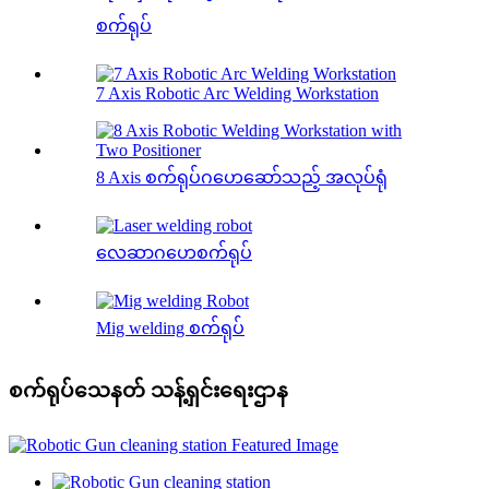
စက်ရုပ်
7 Axis Robotic Arc Welding Workstation
8 Axis စက်ရုပ်ဂဟေဆော်သည့် အလုပ်ရုံ
လေဆာဂဟေစက်ရုပ်
Mig welding စက်ရုပ်
စက်ရုပ်သေနတ် သန့်ရှင်းရေးဌာန