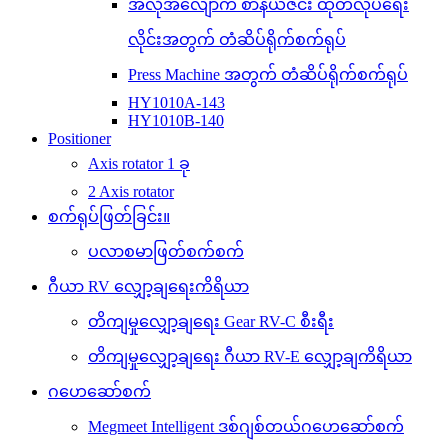
အလိုအလျောက် စာနယ်ဇင်း ထုတ်လုပ်ရေး
လိုင်းအတွက် တံဆိပ်ရိုက်စက်ရုပ်
Press Machine အတွက် တံဆိပ်ရိုက်စက်ရုပ်
HY1010A-143
HY1010B-140
Positioner
Axis rotator 1 ခု
2 Axis rotator
စက်ရုပ်ဖြတ်ခြင်း။
ပလာစမာဖြတ်စက်စက်
ဂီယာ RV လျှော့ချရေးကိရိယာ
တိကျမှုလျှော့ချရေး Gear RV-C စီးရီး
တိကျမှုလျှော့ချရေး ဂီယာ RV-E လျှော့ချကိရိယာ
ဂဟေဆော်စက်
Megmeet Intelligent ဒစ်ဂျစ်တယ်ဂဟေဆော်စက်