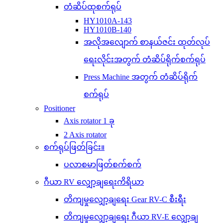
တံဆိပ်ထုစက်ရုပ်
HY1010A-143
HY1010B-140
အလိုအလျောက် စာနယ်ဇင်း ထုတ်လုပ်
ရေးလိုင်းအတွက် တံဆိပ်ရိုက်စက်ရုပ်
Press Machine အတွက် တံဆိပ်ရိုက်
စက်ရုပ်
Positioner
Axis rotator 1 ခု
2 Axis rotator
စက်ရုပ်ဖြတ်ခြင်း။
ပလာစမာဖြတ်စက်စက်
ဂီယာ RV လျှော့ချရေးကိရိယာ
တိကျမှုလျှော့ချရေး Gear RV-C စီးရီး
တိကျမှုလျှော့ချရေး ဂီယာ RV-E လျှော့ချ