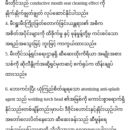
မီးတိုင်သည် conductive mouth seat cleaning effect ကို
နှိုက်နှိုက်ချွတ်ချွတ် လုပ်ဆောင်နိုင်ပါသည်။
4. မီးရှူးမီးကြိုးဖြတ်တောက်ခြင်းယန္တရား၏ အဓိက
အစိတ်အပိုင်းများကို ထိခိုက်မှု နှင့် ဖုန်မှုန့်တို့မှ ကင်းစင်သော
အရည်အသွေးမြင့် ဘူးဖြင့် ကာကွယ်ထားသည်။
5. မီးတိုင်သန့်ရှင်းရေးဌာနရှိ ဆီဆေးထိုးကိရိယာ အမျိုးအစား
သစ်ကို ဆိုလီနွိုက်အဆို့ရှင်မှတဆင့် စက်ရုပ်က ထိန်းချုပ်
ထားသည်။
6. ဘေးကင်းပြီး ယုံကြည်စိတ်ချရသော atomizing anti-splash
agent သည် welding torch head ၏အမြစ်ကို ကောင်းစွာရောက်ရှိ
နိုင်သည်။တစ်ချိန်တည်းမှာပင်၊ ဒီဇိုင်းဟောင်းနှင့်နှိုင်းယှဉ်ပါက
အတော်လေးပိတ်နေသော ဆီဆေးခန်းသည် ဆီမှုန်ရေ
ညစ်ညမ်းမှုပြဿနာကို သိသိသာသာ လျှော့ချပေးပါသည်။