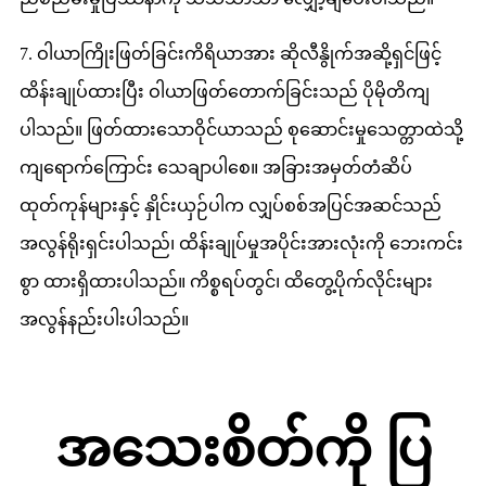
7. ဝါယာကြိုးဖြတ်ခြင်းကိရိယာအား ဆိုလီနွိုက်အဆို့ရှင်ဖြင့်
ထိန်းချုပ်ထားပြီး ဝါယာဖြတ်တောက်ခြင်းသည် ပိုမိုတိကျ
ပါသည်။ ဖြတ်ထားသောဝိုင်ယာသည် စုဆောင်းမှုသေတ္တာထဲသို့
ကျရောက်ကြောင်း သေချာပါစေ။ အခြားအမှတ်တံဆိပ်
ထုတ်ကုန်များနှင့် နှိုင်းယှဉ်ပါက လျှပ်စစ်အပြင်အဆင်သည်
အလွန်ရိုးရှင်းပါသည်၊ ထိန်းချုပ်မှုအပိုင်းအားလုံးကို ဘေးကင်း
စွာ ထားရှိထားပါသည်။ ကိစ္စရပ်တွင်၊ ထိတွေ့ပိုက်လိုင်းများ
အလွန်နည်းပါးပါသည်။
အသေးစိတ်ကို ပြ