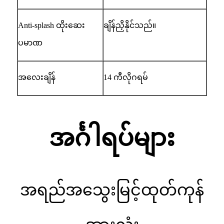
Anti-splash ထိုးဆေး
ချိန်ညှိနိုင်သည်။
ပမာဏ
အလေးချိန်
14 ကီလိုဂရမ်
အင်္ဂါရပ်များ
အရည်အသွေးမြင့်ထုတ်ကုန်