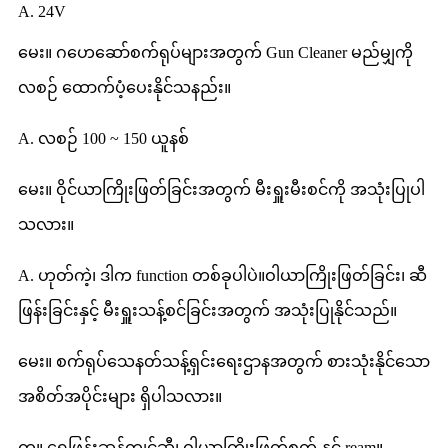
A. 24V
မေး။ ဂဟေဆော်စက်ရုပ်များအတွက် Gun Cleaner မည်မျှကို
လစဉ် ထောက်ပံ့ပေးနိုင်သနည်း။
A. လစဉ် 100 ~ 150 ယူနစ်
မေး။ ဝိုင်ယာကြိုးဖြတ်ခြင်းအတွက် မီးရှူးမီးစင်ကို အသုံးပြုပါ
သလား။
A. ဟုတ်ကဲ့၊ ဒါက function တစ်ခုပါပဲ။ဝါယာကြိုးဖြတ်ခြင်း၊ ဆီ
ဖြန်းခြင်းနှင့် မီးရှူးသန့်စင်ခြင်းအတွက် အသုံးပြုနိုင်သည်။
မေး။ စက်ရုပ်သေနတ်သန့်ရှင်းရေးဌာနအတွက် စားသုံးနိုင်သော
အစိတ်အပိုင်းများ ရှိပါသလား။
က။ ရေဖြန်းဆန့်ကျင်ဆီ၊ ဝါယာကြိုးဖြတ်စက် နှင့် ream။