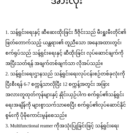
အားလုံး
1. သန့်ရှင်းရေးနှင့် ဆီဆေးထိုးခြင်း ဒီဇိုင်းသည် မီးရှူးမီးတိုင်၏
ဖြတ်တောက်သည့် ယန္တရား၏ တူညီသော အနေအထားတွင်၊
စက်ရုပ်သည် သန့်ရှင်းရေးနှင့် ဆီထိုးခြင်း လုပ်ဆောင်ချက်ကို
အပြီးသတ်ရန် အချက်တစ်ချက်သာ လိုအပ်သည်။
2. သန့်ရှင်းရေးဌာနသည် သန့်ရှင်းရေးလုပ်ငန်းစဉ်တစ်ခုလုံးကို
ပြီးစီးရန် 6-7 စက္ကန့်သာလိုပြီး 12 စက္ကန့်အတွင်း အခြား
အလားတူထုတ်ကုန်များနှင့် နှိုင်းယှဉ်ပါက စက်ရုပ်၏သန့်ရှင်း
ရေးအချိန်ကို များစွာသက်သာစေပြီး စက်ရုပ်၏လုပ်ဆောင်နိုင်
စွမ်းကို ပိုမိုကောင်းမွန်စေသည်။
3. Multifunctional reamer ကိုအသုံးပြုခြင်းဖြင့် သန့်ရှင်းရေး