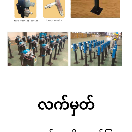
လက်မှတ်