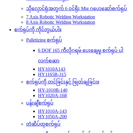
သိုလှောင်ရုံအတွက် 6 ဝင်ရိုး Mig ဂဟေဆော်စက်ရုပ်
7 Axis Robotic Welding Workstation
8 Axis Robotic Welding Workstation
စက်ရုပ်ကို ကိုင်တွယ်ပါ။
Palletizing စက်ရုပ်
6 DOF 165 ကီလိုဂရမ် ပေးချေမှု စက်ရုပ် ပါ
လက်စဆာ
HY1010A143
HY1165B-315
စက်ရုပ်ကို တင်ခြင်းနှင့် ဖြုတ်ချခြင်း။
HY-1010B-140
HY1020A-168
ပန်းချီစက်ရုပ်
HY1010A-143
HY1050A-200
တံဆိပ်ထုစက်ရုပ်