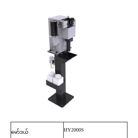
HY2000S
မော်ဒယ်