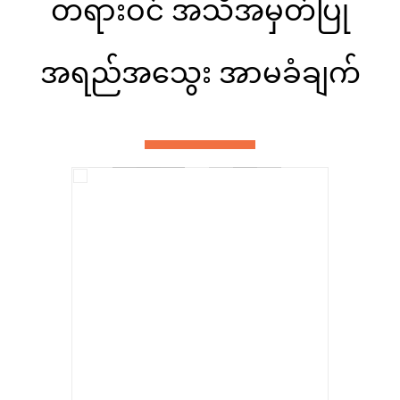
တရားဝင် အသိအမှတ်ပြု
အရည်အသွေး အာမခံချက်