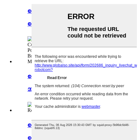
စက်ရုံထောက်ပံ့ရေး တရုတ် Yooheart
စက်မှုစက်ရုပ်...
စက်ရုံနိမ့်စျေးနှုန်းတရုတ်လစဉ်
အပေးအယူများ Customize...
စက်ရုံထောက်ပံ့ရေး တရုတ် Yooheart
စက်မှုစက်ရုပ်...