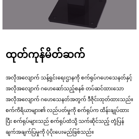
ထုတ်ကုန်မိတ်ဆက်
အလိုအလျောက် သန့်ရှင်းရေးဌာနကို စက်ရုပ်ဂဟေသေနတ်နှင့်
အလိုအလျောက် ဂဟေဆော်သည့်စနစ် တပ်ဆင်ထားသော
အလိုအလျောက် ဂဟေသေနတ်အတွက် ဒီဇိုင်းထုတ်ထားသည်။
စက်ကိရိယာများ၏ လည်ပတ်မှုကို စက်ရုပ်က ထိန်းချုပ်ထား
ပြီး စက်ရုပ်များသည် စက်ရုပ်ထံသို့ သက်ဆိုင်သည့် တုံ့ပြန်
ချက်အချက်ပြမှုကို ပံ့ပိုးပေးမည်ဖြစ်သည်။