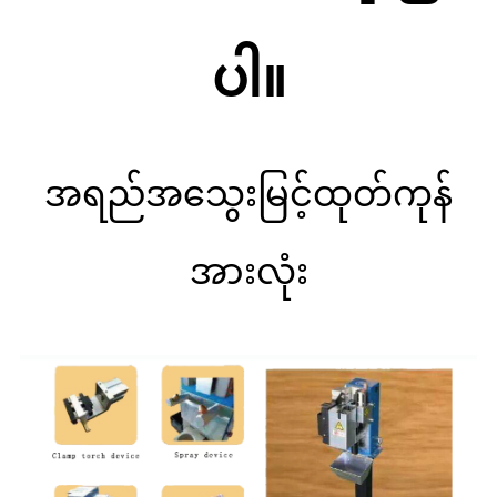
ပါ။
အရည်အသွေးမြင့်ထုတ်ကုန်
အားလုံး