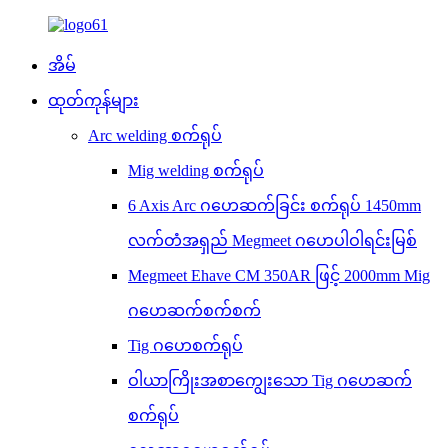
အိမ်
ထုတ်ကုန်များ
Arc welding စက်ရုပ်
Mig welding စက်ရုပ်
6 Axis Arc ဂဟေဆက်ခြင်း စက်ရုပ် 1450mm
လက်တံအရှည် Megmeet ဂဟေပါဝါရင်းမြစ်
Megmeet Ehave CM 350AR ဖြင့် 2000mm Mig
ဂဟေဆက်စက်စက်
Tig ဂဟေစက်ရုပ်
ဝါယာကြိုးအစာကျွေးသော Tig ဂဟေဆက်
စက်ရုပ်