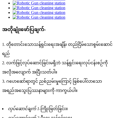
အတိုချုံးဖော်ပြချက်-
1. တိုတောင်းသောသန့်ရှင်းရေးအချိန်၊ တည်ငြိမ်သောစွမ်းဆောင်
ရည်
2. လက်ဖြင့်လုပ်ဆောင်ခြင်းမရှိဘဲ သန့်ရှင်းရေးလုပ်ငန်းစဉ်ကို
အလိုအလျောက် အပြီးသတ်ပါ။
3. ဂဟေဆော်ရာတွင် ညစ်ညမ်းမှုကြောင့် ဖြစ်ပေါ်လာသော
အရည်အသွေးပြဿနာများကို ကာကွယ်ပါ။
လုပ်ဆောင်ချက် 1-
ကြိုးဖြတ်ခြင်း။
လုပ်ဆောင်ချက် 2-
မီးရှူး သန့်ရှင်းရေး