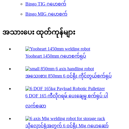
Bingo TIG ဂဟေစက်
Bingo MIG ဂဟေစက်
အသားပေး ထုတ်ကုန်များ
Yooheart 1450mm ဂဟေစက်ရုပ်
အသေးစား 850mm 6 ဝင်ရိုး ကိုင်တွယ်စက်ရုပ်
6 DOF 165 ကီလိုဂရမ် ပေးချေမှု စက်ရုပ် ပါ
လက်စဆာ
သိုလှောင်ရုံအတွက် 6 ဝင်ရိုး Mig ဂဟေဆော်