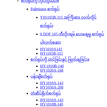
စက်ရုပ်ကို ကိုင်တွယ်ပါ။
Palletizing စက်ရုပ်
YH1165B-315 အကြီးစား လက်ကိုင်
စက်ရုပ်၊
6 DOF 165 ကီလိုဂရမ် ပေးချေမှု စက်ရုပ်
ပါလက်စဆာ
HY1010A143
HY1165B-315
စက်ရုပ်ကို တင်ခြင်းနှင့် ဖြုတ်ချခြင်း။
HY-1010B-140
HY1020A-168
ပန်းချီစက်ရုပ်
HY1010A-143
HY1050A-200
တံဆိပ်ရိုက်စက်ရုပ်
HY1010A-143
HY1010B-140