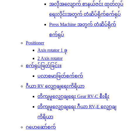
အလိုအလျောက် စာနယ်ဇင်း ထုတ်လုပ်
ရေးလိုင်းအတွက် တံဆိပ်ရိုက်စက်ရုပ်
Press Machine အတွက် တံဆိပ်ရိုက်
စက်ရုပ်
Positioner
Axis rotator 1 ခု
2 Axis rotator
စက်ရုပ်ဖြတ်ခြင်း။
ပလာစမာဖြတ်စက်စက်
ဂီယာ RV လျှော့ချရေးကိရိယာ
တိကျမှုလျှော့ချရေး Gear RV-C စီးရီး
တိကျမှုလျှော့ချရေး ဂီယာ RV-E လျှော့ချ
ကိရိယာ
ဂဟေဆော်စက်