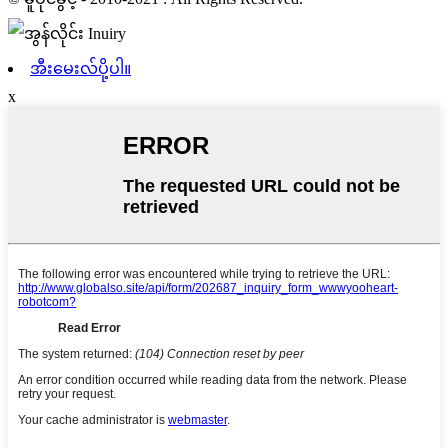
အီးမေးလ်ပို့ပါ။
x