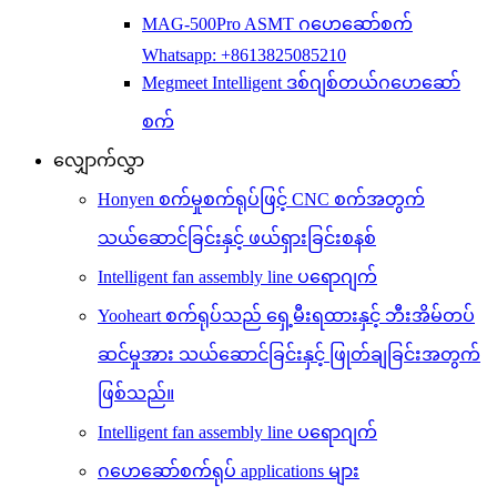
MAG-500Pro ASMT ဂဟေဆော်စက်
Whatsapp: +8613825085210
Megmeet Intelligent ဒစ်ဂျစ်တယ်ဂဟေဆော်
စက်
လျှောက်လွှာ
Honyen စက်မှုစက်ရုပ်ဖြင့် CNC စက်အတွက်
သယ်ဆောင်ခြင်းနှင့် ဖယ်ရှားခြင်းစနစ်
Intelligent fan assembly line ပရောဂျက်
Yooheart စက်ရုပ်သည် ရှေ့မီးရထားနှင့် ဘီးအိမ်တပ်
ဆင်မှုအား သယ်ဆောင်ခြင်းနှင့် ဖြုတ်ချခြင်းအတွက်
ဖြစ်သည်။
Intelligent fan assembly line ပရောဂျက်
ဂဟေဆော်စက်ရုပ် applications များ