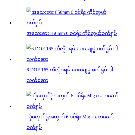
အသေးစား 850mm 6 ဝင်ရိုး ကိုင်တွယ်စက်ရုပ်
6 DOF 165 ကီလိုဂရမ် ပေးချေမှု စက်ရုပ် ပါ
လက်စဆာ
သိုလှောင်ရုံအတွက် 6 ဝင်ရိုး Mig ဂဟေဆော်
စက်ရုပ်