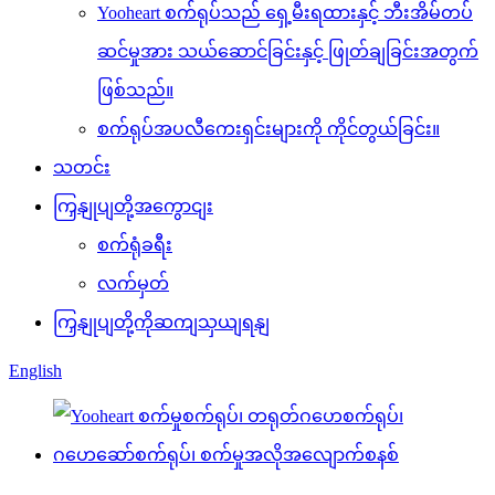
Yooheart စက်ရုပ်သည် ရှေ့မီးရထားနှင့် ဘီးအိမ်တပ်
ဆင်မှုအား သယ်ဆောင်ခြင်းနှင့် ဖြုတ်ချခြင်းအတွက်
ဖြစ်သည်။
စက်ရုပ်အပလီကေးရှင်းများကို ကိုင်တွယ်ခြင်း။
သတင်း
ကြှနျုပျတို့အကွောငျး
စက်ရုံခရီး
လက်မှတ်
ကြှနျုပျတို့ကိုဆကျသှယျရနျ
English