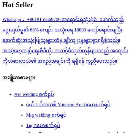
Hot Seller
Whatsapp： +8618155669709 အရောင်းရဆုံးပုံစံ- ဖောက်သည်
ရွေးချယ်မှု၏ 60% ကျော်။ အလုံးရေ 18000 ကျော်ရောင်းချပြီး
နောက်ဆုံးအသုံးပြုသူများထံမှ ချီးကျူးမှုများစွာရရှိခဲ့သည်။
အခမဲ့လေ့ကျင့်ရေးဗီဒီယို။ အဆင့်မီထုတ်ကုန်များသည် အရောင်း
ကိုယ်စားလှယ်၏ အရည်အချင်းကို ရရှိရန် ကူညီပေးသည်။
အမျိုးအစားများ
Arc welding စက်ရုပ်
မော်ဒယ်အသစ် Yooheart Arc ဂဟေစက်ရုပ်
Mig welding စက်ရုပ်
Tig ဂဟေစက်ရုပ်