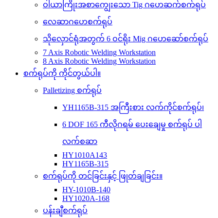
ဝါယာကြိုးအစာကျွေးသော Tig ဂဟေဆက်စက်ရုပ်
လေဆာဂဟေစက်ရုပ်
သိုလှောင်ရုံအတွက် 6 ဝင်ရိုး Mig ဂဟေဆော်စက်ရုပ်
7 Axis Robotic Welding Workstation
8 Axis Robotic Welding Workstation
စက်ရုပ်ကို ကိုင်တွယ်ပါ။
Palletizing စက်ရုပ်
YH1165B-315 အကြီးစား လက်ကိုင်စက်ရုပ်၊
6 DOF 165 ကီလိုဂရမ် ပေးချေမှု စက်ရုပ် ပါ
လက်စဆာ
HY1010A143
HY1165B-315
စက်ရုပ်ကို တင်ခြင်းနှင့် ဖြုတ်ချခြင်း။
HY-1010B-140
HY1020A-168
ပန်းချီစက်ရုပ်