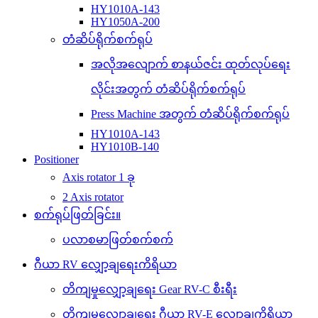
HY1010A-143
HY1050A-200
တံဆိပ်ရိုက်စက်ရုပ်
အလိုအလျောက် စာနယ်ဇင်း ထုတ်လုပ်ရေး
လိုင်းအတွက် တံဆိပ်ရိုက်စက်ရုပ်
Press Machine အတွက် တံဆိပ်ရိုက်စက်ရုပ်
HY1010A-143
HY1010B-140
Positioner
Axis rotator 1 ခု
2 Axis rotator
စက်ရုပ်ဖြတ်ခြင်း။
ပလာစမာဖြတ်စက်စက်
ဂီယာ RV လျှော့ချရေးကိရိယာ
တိကျမှုလျှော့ချရေး Gear RV-C စီးရီး
တိကျမှုလျှော့ချရေး ဂီယာ RV-E လျှော့ချကိရိယာ