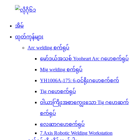
အိမ်
ထုတ်ကုန်များ
Arc welding စက်ရုပ်
မော်ဒယ်အသစ် Yooheart Arc ဂဟေစက်ရုပ်
Mig welding စက်ရုပ်
YH1006A-175: 6-ဝင်ရိုးဂဟေစက်စက်
Tig ဂဟေစက်ရုပ်
ဝါယာကြိုးအစာကျွေးသော Tig ဂဟေဆက်
စက်ရုပ်
လေဆာဂဟေစက်ရုပ်
7 Axis Robotic Welding Workstation