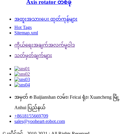
Axis rotator တစ်ခု
အထူးအသားပေး ထုတ်ကုန်များ
Hot Tags
Sitemap.xml
ကိုယ်ရေးအချက်အလက်မူဝါဒ
သတ်မှတ်ချက်များ
အမှတ် ၈ Baijianshan လမ်း၊ Feicai ရုံး၊ Xuancheng မြို့
Anhui ပြည်နယ်
+8618155669709
sales@yooheart-robot.com
© မူပိုင်ခွင့် - 2010-2021 : All Rights Reserved.