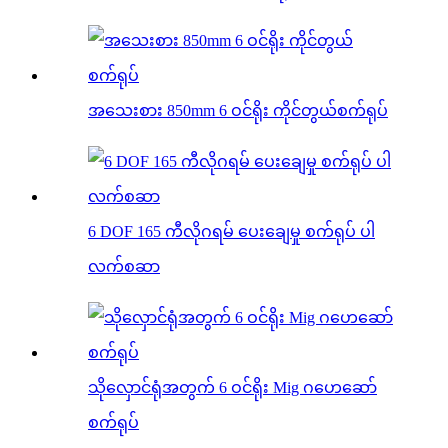
အသေးစား 850mm 6 ဝင်ရိုး ကိုင်တွယ်စက်ရုပ်
6 DOF 165 ကီလိုဂရမ် ပေးချေမှု စက်ရုပ် ပါ
လက်စဆာ
သိုလှောင်ရုံအတွက် 6 ဝင်ရိုး Mig ဂဟေဆော်
စက်ရုပ်