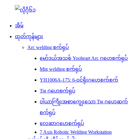
အိမ်
ထုတ်ကုန်များ
Arc welding စက်ရုပ်
မော်ဒယ်အသစ် Yooheart Arc ဂဟေစက်ရုပ်
Mig welding စက်ရုပ်
YH1006A-175: 6-ဝင်ရိုးဂဟေစက်စက်
Tig ဂဟေစက်ရုပ်
ဝါယာကြိုးအစာကျွေးသော Tig ဂဟေဆက်
စက်ရုပ်
လေဆာဂဟေစက်ရုပ်
7 Axis Robotic Welding Workstation