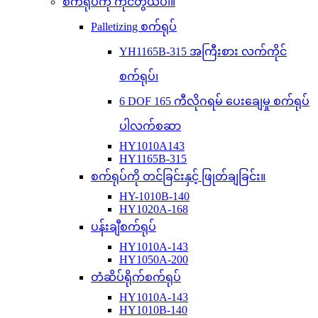
စက်ရုပ်ကို ကိုင်တွယ်ပါ။
Palletizing စက်ရုပ်
YH1165B-315 အကြီးစား လက်ကိုင်
စက်ရုပ်၊
6 DOF 165 ကီလိုဂရမ် ပေးချေမှု စက်ရုပ်
ပါလက်စဆာ
HY1010A143
HY1165B-315
စက်ရုပ်ကို တင်ခြင်းနှင့် ဖြုတ်ချခြင်း။
HY-1010B-140
HY1020A-168
ပန်းချီစက်ရုပ်
HY1010A-143
HY1050A-200
တံဆိပ်ရိုက်စက်ရုပ်
HY1010A-143
HY1010B-140