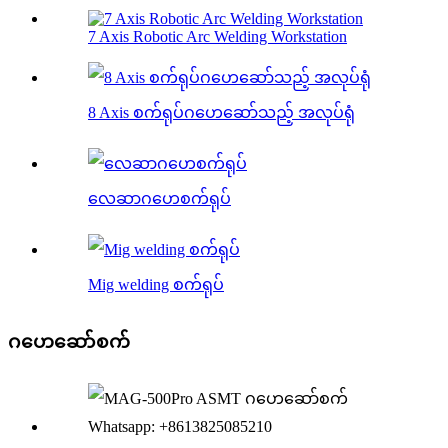
7 Axis Robotic Arc Welding Workstation
8 Axis စက်ရုပ်ဂဟေဆော်သည့် အလုပ်ရုံ
လေဆာဂဟေစက်ရုပ်
Mig welding စက်ရုပ်
ဂဟေဆော်စက်