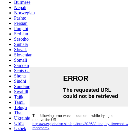
Burmese
Nepali
Norwegian
Pashto
Persian
Punjabi
Serbian
Sesotho
Sinhala
Slovak
Slovenian
Somali
Samoan
Scots Gaelic
Shona
Sindhi
Sundanese
Swahili
Tajik
Tamil
Telugu
Thai
Ukrainian
Urdu
Uzbek