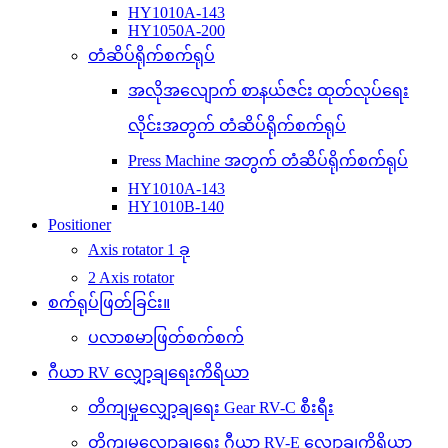
HY1010A-143
HY1050A-200
တံဆိပ်ရိုက်စက်ရုပ်
အလိုအလျောက် စာနယ်ဇင်း ထုတ်လုပ်ရေး
လိုင်းအတွက် တံဆိပ်ရိုက်စက်ရုပ်
Press Machine အတွက် တံဆိပ်ရိုက်စက်ရုပ်
HY1010A-143
HY1010B-140
Positioner
Axis rotator 1 ခု
2 Axis rotator
စက်ရုပ်ဖြတ်ခြင်း။
ပလာစမာဖြတ်စက်စက်
ဂီယာ RV လျှော့ချရေးကိရိယာ
တိကျမှုလျှော့ချရေး Gear RV-C စီးရီး
တိကျမှုလျှော့ချရေး ဂီယာ RV-E လျှော့ချကိရိယာ