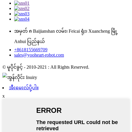
အမှတ် ၈ Baijianshan လမ်း၊ Feicai ရုံး၊ Xuancheng မြို့
Anhui ပြည်နယ်
+8618155669709
sales@yooheart-robot.com
© မူပိုင်ခွင့် - 2010-2021 : All Rights Reserved.
အီးမေးလ်ပို့ပါ။
x