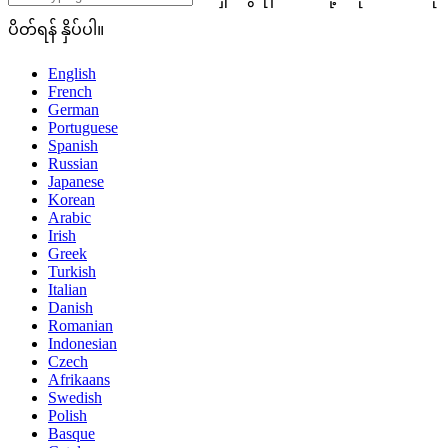
ပိတ်ရန် နှိပ်ပါ။
English
French
German
Portuguese
Spanish
Russian
Japanese
Korean
Arabic
Irish
Greek
Turkish
Italian
Danish
Romanian
Indonesian
Czech
Afrikaans
Swedish
Polish
Basque