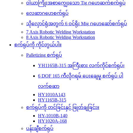
ဝါယာကြိုးအစာကျွေးသော Tig ဂဟေဆက်စက်ရုပ်
လေဆာဂဟေစက်ရုပ်
သိုလှောင်ရုံအတွက် 6 ဝင်ရိုး Mig ဂဟေဆော်စက်ရုပ်
7 Axis Robotic Welding Workstation
8 Axis Robotic Welding Workstation
စက်ရုပ်ကို ကိုင်တွယ်ပါ။
Palletizing စက်ရုပ်
YH1165B-315 အကြီးစား လက်ကိုင်စက်ရုပ်၊
6 DOF 165 ကီလိုဂရမ် ပေးချေမှု စက်ရုပ် ပါ
လက်စဆာ
HY1010A143
HY1165B-315
စက်ရုပ်ကို တင်ခြင်းနှင့် ဖြုတ်ချခြင်း။
HY-1010B-140
HY1020A-168
ပန်းချီစက်ရုပ်