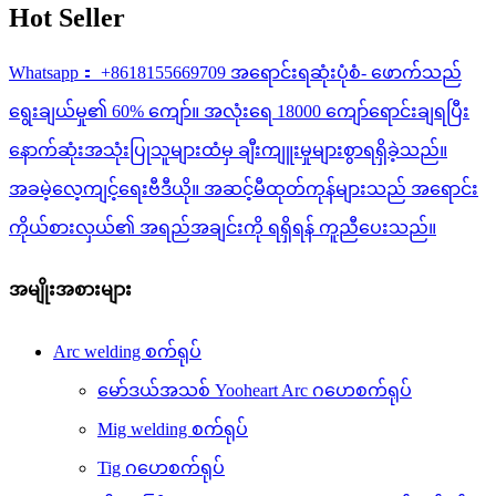
Hot Seller
Whatsapp： +8618155669709 အရောင်းရဆုံးပုံစံ- ဖောက်သည်
ရွေးချယ်မှု၏ 60% ကျော်။ အလုံးရေ 18000 ကျော်ရောင်းချရပြီး
နောက်ဆုံးအသုံးပြုသူများထံမှ ချီးကျူးမှုများစွာရရှိခဲ့သည်။
အခမဲ့လေ့ကျင့်ရေးဗီဒီယို။ အဆင့်မီထုတ်ကုန်များသည် အရောင်း
ကိုယ်စားလှယ်၏ အရည်အချင်းကို ရရှိရန် ကူညီပေးသည်။
အမျိုးအစားများ
Arc welding စက်ရုပ်
မော်ဒယ်အသစ် Yooheart Arc ဂဟေစက်ရုပ်
Mig welding စက်ရုပ်
Tig ဂဟေစက်ရုပ်