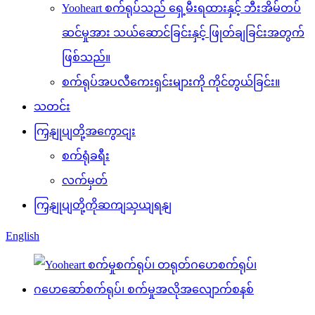
Yooheart စက်ရုပ်သည် ရှေ့မီးရထားနှင့် ဘီးအိမ်တပ်
ဆင်မှုအား သယ်ဆောင်ခြင်းနှင့် ဖြုတ်ချခြင်းအတွက်
ဖြစ်သည်။
စက်ရုပ်အပလီကေးရှင်းများကို ကိုင်တွယ်ခြင်း။
သတင်း
ကြှနျုပျတို့အကွောငျး
စက်ရုံခရီး
လက်မှတ်
ကြှနျုပျတို့ကိုဆကျသှယျရနျ
English