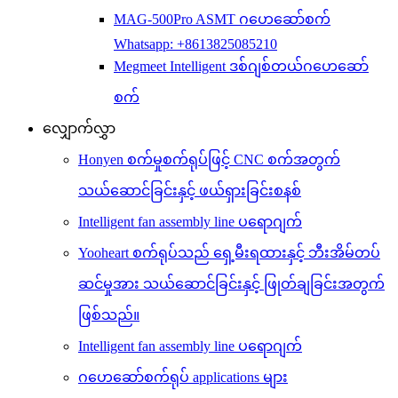
MAG-500Pro ASMT ဂဟေဆော်စက်
Whatsapp: +8613825085210
Megmeet Intelligent ဒစ်ဂျစ်တယ်ဂဟေဆော်
စက်
လျှောက်လွှာ
Honyen စက်မှုစက်ရုပ်ဖြင့် CNC စက်အတွက်
သယ်ဆောင်ခြင်းနှင့် ဖယ်ရှားခြင်းစနစ်
Intelligent fan assembly line ပရောဂျက်
Yooheart စက်ရုပ်သည် ရှေ့မီးရထားနှင့် ဘီးအိမ်တပ်
ဆင်မှုအား သယ်ဆောင်ခြင်းနှင့် ဖြုတ်ချခြင်းအတွက်
ဖြစ်သည်။
Intelligent fan assembly line ပရောဂျက်
ဂဟေဆော်စက်ရုပ် applications များ