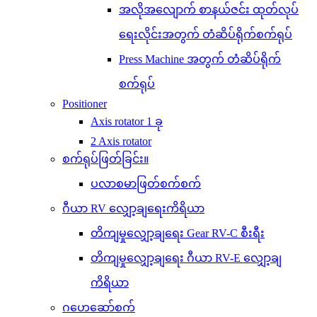
အလိုအလျောက် စာနယ်ဇင်း ထုတ်လုပ်
ရေးလိုင်းအတွက် တံဆိပ်ရိုက်စက်ရုပ်
Press Machine အတွက် တံဆိပ်ရိုက်
စက်ရုပ်
Positioner
Axis rotator 1 ခု
2 Axis rotator
စက်ရုပ်ဖြတ်ခြင်း။
ပလာစမာဖြတ်စက်စက်
ဂီယာ RV လျှော့ချရေးကိရိယာ
တိကျမှုလျှော့ချရေး Gear RV-C စီးရီး
တိကျမှုလျှော့ချရေး ဂီယာ RV-E လျှော့ချ
ကိရိယာ
ဂဟေဆော်စက်