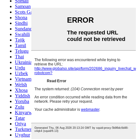
Somali
Samoan
Scots Gaelic
Shona
Sindhi
Sundanese
Swahili
Tajik
Tamil
Telugu
Thai
Ukrainian
Urdu
Uzbek
Vietnamese
Welsh
Xhosa
Yiddish
Yoruba
Zulu
Kinyarwanda
Tatar
Oriya
Turkmen
Uyghur