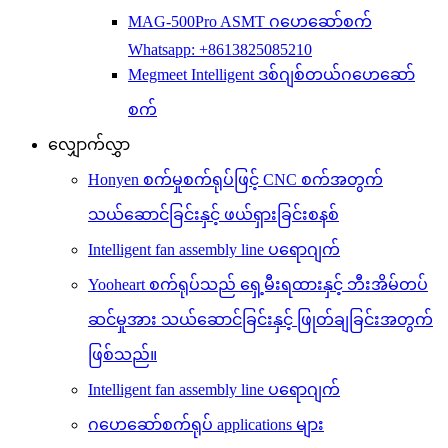
MAG-500Pro ASMT ဂဟေဆော်စက်
Whatsapp: +8613825085210
Megmeet Intelligent ဒစ်ဂျစ်တယ်ဂဟေဆော်
စက်
လျှောက်လွှာ
Honyen စက်မှုစက်ရုပ်ဖြင့် CNC စက်အတွက်
သယ်ဆောင်ခြင်းနှင့် ဖယ်ရှားခြင်းစနစ်
Intelligent fan assembly line ပရောဂျက်
Yooheart စက်ရုပ်သည် ရှေ့မီးရထားနှင့် ဘီးအိမ်တပ်
ဆင်မှုအား သယ်ဆောင်ခြင်းနှင့် ဖြုတ်ချခြင်းအတွက်
ဖြစ်သည်။
Intelligent fan assembly line ပရောဂျက်
ဂဟေဆော်စက်ရုပ် applications များ