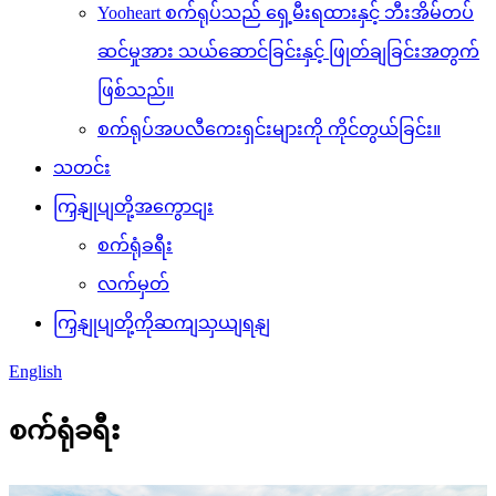
Yooheart စက်ရုပ်သည် ရှေ့မီးရထားနှင့် ဘီးအိမ်တပ်
ဆင်မှုအား သယ်ဆောင်ခြင်းနှင့် ဖြုတ်ချခြင်းအတွက်
ဖြစ်သည်။
စက်ရုပ်အပလီကေးရှင်းများကို ကိုင်တွယ်ခြင်း။
သတင်း
ကြှနျုပျတို့အကွောငျး
စက်ရုံခရီး
လက်မှတ်
ကြှနျုပျတို့ကိုဆကျသှယျရနျ
English
စက်ရုံခရီး