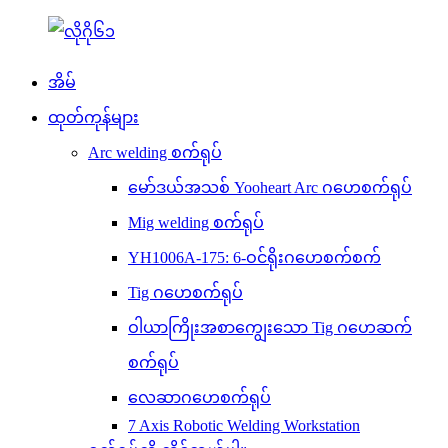
အိမ်
ထုတ်ကုန်များ
Arc welding စက်ရုပ်
မော်ဒယ်အသစ် Yooheart Arc ဂဟေစက်ရုပ်
Mig welding စက်ရုပ်
YH1006A-175: 6-ဝင်ရိုးဂဟေစက်စက်
Tig ဂဟေစက်ရုပ်
ဝါယာကြိုးအစာကျွေးသော Tig ဂဟေဆက်
စက်ရုပ်
လေဆာဂဟေစက်ရုပ်
7 Axis Robotic Welding Workstation