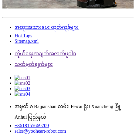
အထူးအသားပေး ထုတ်ကုန်များ
Hot Tags
Sitemap.xml
ကိုယ်ရေးအချက်အလက်မူဝါဒ
သတ်မှတ်ချက်များ
အမှတ် ၈ Baijianshan လမ်း၊ Feicai ရုံး၊ Xuancheng မြို့
Anhui ပြည်နယ်
+8618155669709
sales@yooheart-robot.com