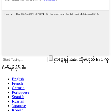
ရှာဖွေရန် Enter သို့မဟုတ် ESC ကို
ပိတ်ရန် နှိပ်ပါ။
English
French
German
Portuguese
Spanish
Russian
Japanese
Korean