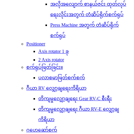
အလိုအလျောက် စာနယ်ဇင်း ထုတ်လုပ်
ရေးလိုင်းအတွက် တံဆိပ်ရိုက်စက်ရုပ်
Press Machine အတွက် တံဆိပ်ရိုက်
စက်ရုပ်
Positioner
Axis rotator 1 ခု
2 Axis rotator
စက်ရုပ်ဖြတ်ခြင်း။
ပလာစမာဖြတ်စက်စက်
ဂီယာ RV လျှော့ချရေးကိရိယာ
တိကျမှုလျှော့ချရေး Gear RV-C စီးရီး
တိကျမှုလျှော့ချရေး ဂီယာ RV-E လျှော့ချ
ကိရိယာ
ဂဟေဆော်စက်