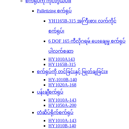
စက်ရုပ်ကို ကိုင်တွယ်ပါ။
Palletizing စက်ရုပ်
YH1165B-315 အကြီးစား လက်ကိုင်
စက်ရုပ်၊
6 DOF 165 ကီလိုဂရမ် ပေးချေမှု စက်ရုပ်
ပါလက်စဆာ
HY1010A143
HY1165B-315
စက်ရုပ်ကို တင်ခြင်းနှင့် ဖြုတ်ချခြင်း။
HY-1010B-140
HY1020A-168
ပန်းချီစက်ရုပ်
HY1010A-143
HY1050A-200
တံဆိပ်ရိုက်စက်ရုပ်
HY1010A-143
HY1010B-140