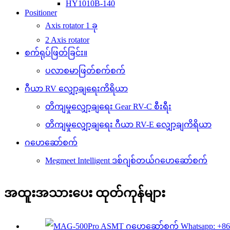
HY1010B-140
Positioner
Axis rotator 1 ခု
2 Axis rotator
စက်ရုပ်ဖြတ်ခြင်း။
ပလာစမာဖြတ်စက်စက်
ဂီယာ RV လျှော့ချရေးကိရိယာ
တိကျမှုလျှော့ချရေး Gear RV-C စီးရီး
တိကျမှုလျှော့ချရေး ဂီယာ RV-E လျှော့ချကိရိယာ
ဂဟေဆော်စက်
Megmeet Intelligent ဒစ်ဂျစ်တယ်ဂဟေဆော်စက်
အထူးအသားပေး ထုတ်ကုန်များ