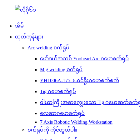
အိမ်
ထုတ်ကုန်များ
Arc welding စက်ရုပ်
မော်ဒယ်အသစ် Yooheart Arc ဂဟေစက်ရုပ်
Mig welding စက်ရုပ်
YH1006A-175: 6-ဝင်ရိုးဂဟေစက်စက်
Tig ဂဟေစက်ရုပ်
ဝါယာကြိုးအစာကျွေးသော Tig ဂဟေဆက်စက်ရု
လေဆာဂဟေစက်ရုပ်
7 Axis Robotic Welding Workstation
စက်ရုပ်ကို ကိုင်တွယ်ပါ။