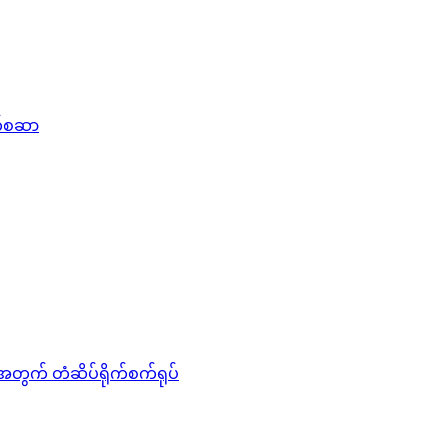
က်စဆာ
တွက် တံဆိပ်ရိုက်စက်ရုပ်