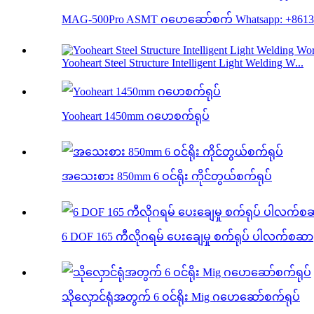
MAG-500Pro ASMT ဂဟေဆော်စက် Whatsapp: +86138
Yooheart Steel Structure Intelligent Light Welding W...
Yooheart 1450mm ဂဟေစက်ရုပ်
အသေးစား 850mm 6 ဝင်ရိုး ကိုင်တွယ်စက်ရုပ်
6 DOF 165 ကီလိုဂရမ် ပေးချေမှု စက်ရုပ် ပါလက်စဆာ
သိုလှောင်ရုံအတွက် 6 ဝင်ရိုး Mig ဂဟေဆော်စက်ရုပ်