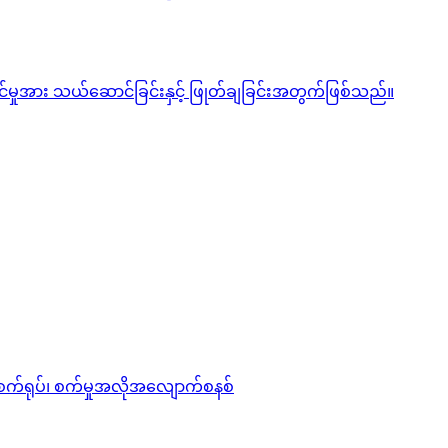
င်မှုအား သယ်ဆောင်ခြင်းနှင့် ဖြုတ်ချခြင်းအတွက်ဖြစ်သည်။