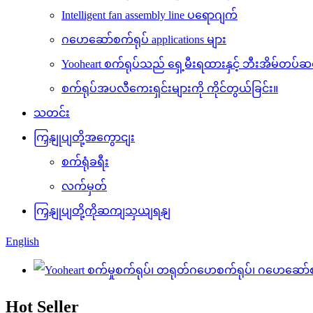
Intelligent fan assembly line ပရောဂျက်
ဂဟေဆော်စက်ရုပ် applications များ
Yooheart စက်ရုပ်သည် ရှေ့မီးရထားနှင့် ဘီးအိမ်တပ်ဆ
စက်ရုပ်အပလီကေးရှင်းများကို ကိုင်တွယ်ခြင်း။
သတင်း
ကြှနျုပျတို့အကွောငျး
စက်ရုံခရီး
လက်မှတ်
ကြှနျုပျတို့ကိုဆကျသှယျရနျ
English
Hot Seller