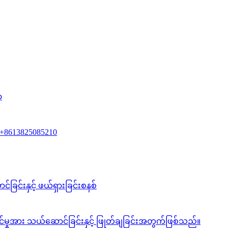
ာ
+8613825085210
ြင်းနှင့် ဖယ်ရှားခြင်းစနစ်
င်မှုအား သယ်ဆောင်ခြင်းနှင့် ဖြုတ်ချခြင်းအတွက်ဖြစ်သည်။