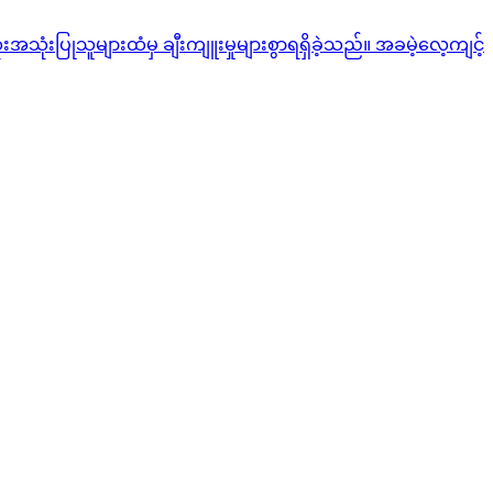
ုံးပြုသူများထံမှ ချီးကျူးမှုများစွာရရှိခဲ့သည်။ အခမဲ့လေ့ကျင့်