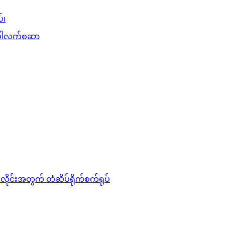
်၊
ပ် ပါလက်စဆာ
ုင်းအတွက် တံဆိပ်ရိုက်စက်ရုပ်