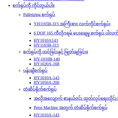
စက်ရုပ်ကို ကိုင်တွယ်ပါ။
Palletizing စက်ရုပ်
YH1165B-315 အကြီးစား လက်ကိုင်စက်ရုပ်၊
6 DOF 165 ကီလိုဂရမ် ပေးချေမှု စက်ရုပ် ပါလ
HY1010A143
HY1165B-315
စက်ရုပ်ကို တင်ခြင်းနှင့် ဖြုတ်ချခြင်း။
HY-1010B-140
HY1020A-168
ပန်းချီစက်ရုပ်
HY1010A-143
HY1050A-200
တံဆိပ်ရိုက်စက်ရုပ်
အလိုအလျောက် စာနယ်ဇင်း ထုတ်လုပ်ရေးလိုင်းအ
Press Machine အတွက် တံဆိပ်ရိုက်စက်ရုပ်
HY1010A-143