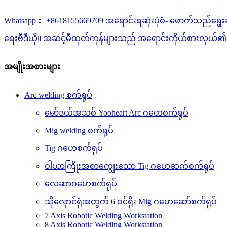
Whatsapp： +8618155669709 အရောင်းရဆုံးပုံစံ- ဖောက်သည်ရွေးချယ
ရေးဗီဒီယို။ အဆင့်မီထုတ်ကုန်များသည် အရောင်းကိုယ်စားလှယ်၏
အမျိုးအစားများ
Arc welding စက်ရုပ်
မော်ဒယ်အသစ် Yooheart Arc ဂဟေစက်ရုပ်
Mig welding စက်ရုပ်
Tig ဂဟေစက်ရုပ်
ဝါယာကြိုးအစာကျွေးသော Tig ဂဟေဆက်စက်ရုပ်
လေဆာဂဟေစက်ရုပ်
သိုလှောင်ရုံအတွက် 6 ဝင်ရိုး Mig ဂဟေဆော်စက်ရုပ်
7 Axis Robotic Welding Workstation
8 Axis Robotic Welding Workstation