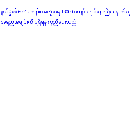
်မှု၏ 60% ကျော်။ အလုံးရေ 18000 ကျော်ရောင်းချရပြီး နောက်ဆုံးအသ
 အရည်အချင်းကို ရရှိရန် ကူညီပေးသည်။