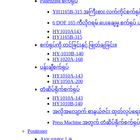
Palletizing စက်ရုပ်
YH1165B-315 အကြီးစား လက်ကိုင်စက်ရုပ
6 DOF 165 ကီလိုဂရမ် ပေးချေမှု စက်ရု
HY1010A143
HY1165B-315
စက်ရုပ်ကို တင်ခြင်းနှင့် ဖြုတ်ချခြင်း။
HY-1010B-140
HY1020A-168
ပန်းချီစက်ရုပ်
HY1010A-143
HY1050A-200
တံဆိပ်ရိုက်စက်ရုပ်
HY1010A-143
HY1010B-140
အလိုအလျောက် စာနယ်ဇင်း ထုတ်လုပ်ရေးလိ
Press Machine အတွက် တံဆိပ်ရိုက်စက်ရုပ်
Positioner
Axis rotator 1 ခု