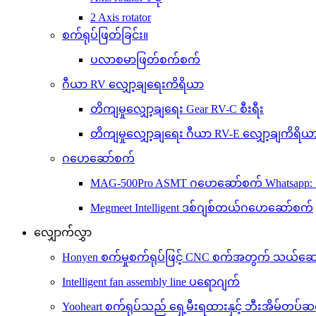
2 Axis rotator
စက်ရုပ်ဖြတ်ခြင်း။
ပလာစမာဖြတ်စက်စက်
ဂီယာ RV လျှော့ချရေးကိရိယာ
တိကျမှုလျှော့ချရေး Gear RV-C စီးရီး
တိကျမှုလျှော့ချရေး ဂီယာ RV-E လျှော့ချကိရိယ
ဂဟေဆော်စက်
MAG-500Pro ASMT ဂဟေဆော်စက် Whatsapp: 
Megmeet Intelligent ဒစ်ဂျစ်တယ်ဂဟေဆော်စက်
လျှောက်လွှာ
Honyen စက်မှုစက်ရုပ်ဖြင့် CNC စက်အတွက် သယ်ဆောင်ခ
Intelligent fan assembly line ပရောဂျက်
Yooheart စက်ရုပ်သည် ရှေ့မီးရထားနှင့် ဘီးအိမ်တပ်ဆ