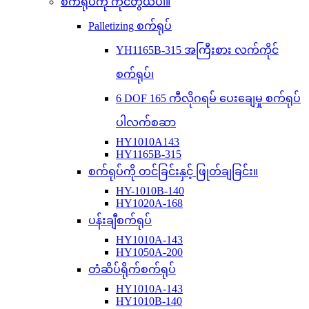
စက်ရုပ်ကို ကိုင်တွယ်ပါ။
Palletizing စက်ရုပ်
YH1165B-315 အကြီးစား လက်ကိုင်
စက်ရုပ်၊
6 DOF 165 ကီလိုဂရမ် ပေးချေမှု စက်ရုပ်
ပါလက်စဆာ
HY1010A143
HY1165B-315
စက်ရုပ်ကို တင်ခြင်းနှင့် ဖြုတ်ချခြင်း။
HY-1010B-140
HY1020A-168
ပန်းချီစက်ရုပ်
HY1010A-143
HY1050A-200
တံဆိပ်ရိုက်စက်ရုပ်
HY1010A-143
HY1010B-140