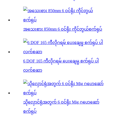
အသေးစား 850mm 6 ဝင်ရိုး ကိုင်တွယ်စက်ရုပ်
6 DOF 165 ကီလိုဂရမ် ပေးချေမှု စက်ရုပ် ပါ
လက်စဆာ
သိုလှောင်ရုံအတွက် 6 ဝင်ရိုး Mig ဂဟေဆော်
စက်ရုပ်