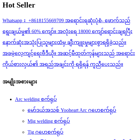
Hot Seller
Whatsapp： +8618155669709 အရောင်းရဆုံးပုံစံ- ဖောက်သည်
ရွေးချယ်မှု၏ 60% ကျော်။ အလုံးရေ 18000 ကျော်ရောင်းချရပြီး
နောက်ဆုံးအသုံးပြုသူများထံမှ ချီးကျူးမှုများစွာရရှိခဲ့သည်။
အခမဲ့လေ့ကျင့်ရေးဗီဒီယို။ အဆင့်မီထုတ်ကုန်များသည် အရောင်း
ကိုယ်စားလှယ်၏ အရည်အချင်းကို ရရှိရန် ကူညီပေးသည်။
အမျိုးအစားများ
Arc welding စက်ရုပ်
မော်ဒယ်အသစ် Yooheart Arc ဂဟေစက်ရုပ်
Mig welding စက်ရုပ်
Tig ဂဟေစက်ရုပ်