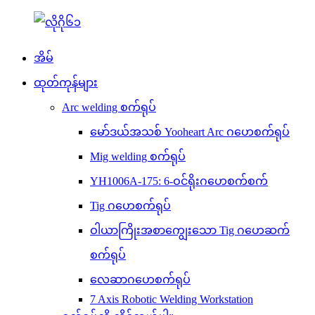
အိမ်
ထုတ်ကုန်များ
Arc welding စက်ရုပ်
မော်ဒယ်အသစ် Yooheart Arc ဂဟေစက်ရုပ်
Mig welding စက်ရုပ်
YH1006A-175: 6-ဝင်ရိုးဂဟေစက်စက်
Tig ဂဟေစက်ရုပ်
ဝါယာကြိုးအစာကျွေးသော Tig ဂဟေဆက်
စက်ရုပ်
လေဆာဂဟေစက်ရုပ်
7 Axis Robotic Welding Workstation