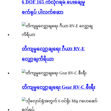
6 DOF 165 ကီလိုဂရမ် ပေးချေမှု
စက်ရုပ် ပါလက်စဆာ
တိကျမှုလျှော့ချရေး ဂီယာ RV-E
လျှော့ချကိရိယာ
တိကျမှုလျှော့ချရေး Gear RV-C စီးရီး