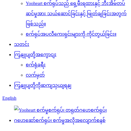
Yooheart စက်ရုပ်သည် ရှေ့မီးရထားနှင့် ဘီးအိမ်တပ်
ဆင်မှုအား သယ်ဆောင်ခြင်းနှင့် ဖြုတ်ချခြင်းအတွက်
ဖြစ်သည်။
စက်ရုပ်အပလီကေးရှင်းများကို ကိုင်တွယ်ခြင်း။
သတင်း
ကြှနျုပျတို့အကွောငျး
စက်ရုံခရီး
လက်မှတ်
ကြှနျုပျတို့ကိုဆကျသှယျရနျ
English