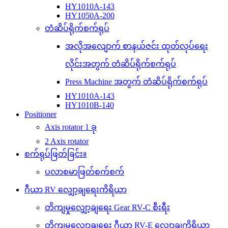
HY1010A-143
HY1050A-200
တံဆိပ်ရိုက်စက်ရုပ်
အလိုအလျောက် စာနယ်ဇင်း ထုတ်လုပ်ရေး
လိုင်းအတွက် တံဆိပ်ရိုက်စက်ရုပ်
Press Machine အတွက် တံဆိပ်ရိုက်စက်ရုပ်
HY1010A-143
HY1010B-140
Positioner
Axis rotator 1 ခု
2 Axis rotator
စက်ရုပ်ဖြတ်ခြင်း။
ပလာစမာဖြတ်စက်စက်
ဂီယာ RV လျှော့ချရေးကိရိယာ
တိကျမှုလျှော့ချရေး Gear RV-C စီးရီး
တိကျမှုလျှော့ချရေး ဂီယာ RV-E လျှော့ချကိရိယာ