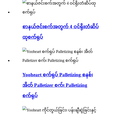
စာနယ်ဇင်းစက်အတွက် 4 ဝင်ရိုးတံဆိပ်
ထုစက်ရုပ်
Yooheart စက်ရုပ် Palletizing စနစ်၊
အိတ် Palletizer စက်၊ Palletizing
စက်ရုပ်