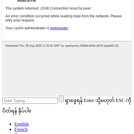
ရှာဖွေရန် Enter သို့မဟုတ် ESC ကို
ပိတ်ရန် နှိပ်ပါ။
English
French