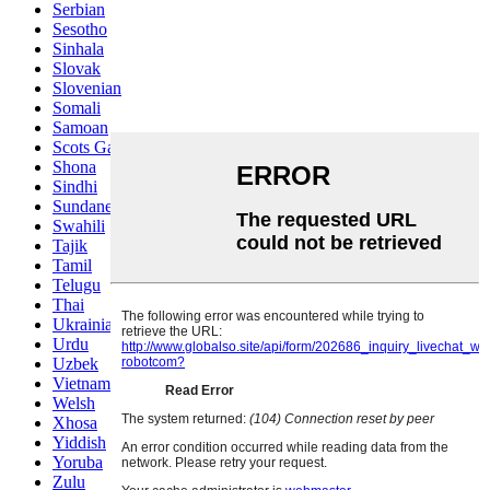
Serbian
Sesotho
Sinhala
Slovak
Slovenian
Somali
Samoan
Scots Gaelic
Shona
Sindhi
Sundanese
Swahili
Tajik
Tamil
Telugu
Thai
Ukrainian
Urdu
Uzbek
Vietnamese
Welsh
Xhosa
Yiddish
Yoruba
Zulu