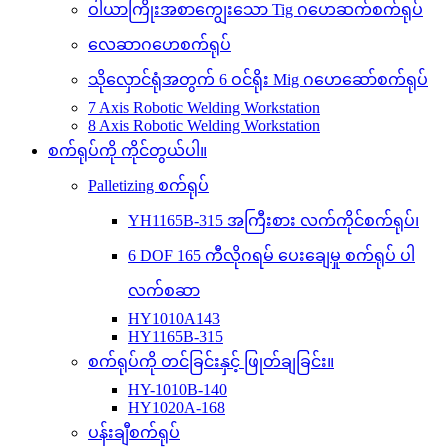
ဝါယာကြိုးအစာကျွေးသော Tig ဂဟေဆက်စက်ရုပ်
လေဆာဂဟေစက်ရုပ်
သိုလှောင်ရုံအတွက် 6 ဝင်ရိုး Mig ဂဟေဆော်စက်ရုပ်
7 Axis Robotic Welding Workstation
8 Axis Robotic Welding Workstation
စက်ရုပ်ကို ကိုင်တွယ်ပါ။
Palletizing စက်ရုပ်
YH1165B-315 အကြီးစား လက်ကိုင်စက်ရုပ်၊
6 DOF 165 ကီလိုဂရမ် ပေးချေမှု စက်ရုပ် ပါ
လက်စဆာ
HY1010A143
HY1165B-315
စက်ရုပ်ကို တင်ခြင်းနှင့် ဖြုတ်ချခြင်း။
HY-1010B-140
HY1020A-168
ပန်းချီစက်ရုပ်