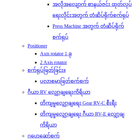
အလိုအလျောက် စာနယ်ဇင်း ထုတ်လုပ်
ရေးလိုင်းအတွက် တံဆိပ်ရိုက်စက်ရုပ်
Press Machine အတွက် တံဆိပ်ရိုက်
စက်ရုပ်
Positioner
Axis rotator 1 ခု
2 Axis rotator
စက်ရုပ်ဖြတ်ခြင်း။
ပလာစမာဖြတ်စက်စက်
ဂီယာ RV လျှော့ချရေးကိရိယာ
တိကျမှုလျှော့ချရေး Gear RV-C စီးရီး
တိကျမှုလျှော့ချရေး ဂီယာ RV-E လျှော့ချ
ကိရိယာ
ဂဟေဆော်စက်