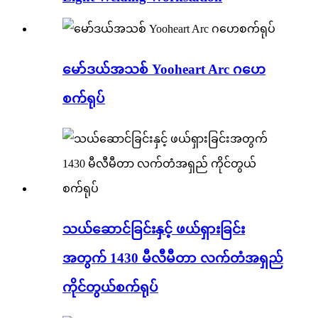
မော်ဒယ်အသစ် Yooheart Arc ဂဟေ
စက်ရုပ်
သယ်ဆောင်ခြင်းနှင့် ဖယ်ရှားခြင်း
အတွက် 1430 မီလီမီတာ လက်တံအရှည်
ကိုင်တွယ်စက်ရုပ်