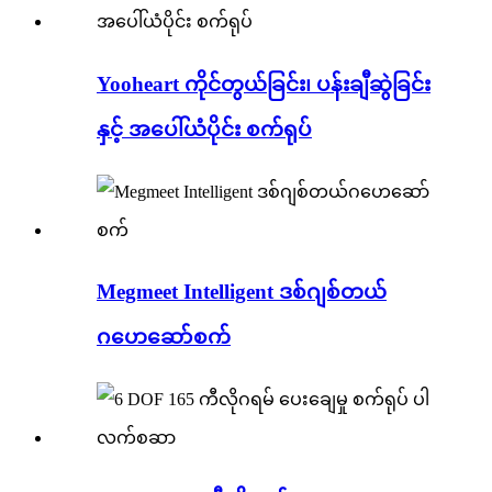
Yooheart ကိုင်တွယ်ခြင်း၊ ပန်းချီဆွဲခြင်း
နှင့် အပေါ်ယံပိုင်း စက်ရုပ်
Megmeet Intelligent ဒစ်ဂျစ်တယ်
ဂဟေဆော်စက်