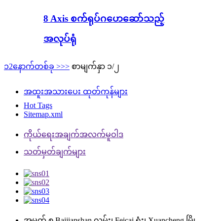
8 Axis စက်ရုပ်ဂဟေဆော်သည့်
အလုပ်ရုံ
၁
2
နောက်တစ်ခု >
>>
စာမျက်နှာ ၁/၂
အထူးအသားပေး ထုတ်ကုန်များ
Hot Tags
Sitemap.xml
ကိုယ်ရေးအချက်အလက်မူဝါဒ
သတ်မှတ်ချက်များ
အမှတ် ၈ Baijianshan လမ်း၊ Feicai ရုံး၊ Xuancheng မြို့