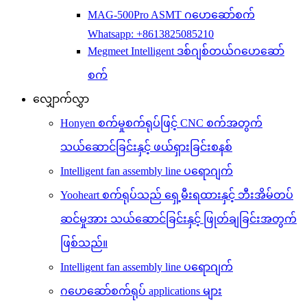
MAG-500Pro ASMT ဂဟေဆော်စက်
Whatsapp: +8613825085210
Megmeet Intelligent ဒစ်ဂျစ်တယ်ဂဟေဆော်
စက်
လျှောက်လွှာ
Honyen စက်မှုစက်ရုပ်ဖြင့် CNC စက်အတွက်
သယ်ဆောင်ခြင်းနှင့် ဖယ်ရှားခြင်းစနစ်
Intelligent fan assembly line ပရောဂျက်
Yooheart စက်ရုပ်သည် ရှေ့မီးရထားနှင့် ဘီးအိမ်တပ်
ဆင်မှုအား သယ်ဆောင်ခြင်းနှင့် ဖြုတ်ချခြင်းအတွက်
ဖြစ်သည်။
Intelligent fan assembly line ပရောဂျက်
ဂဟေဆော်စက်ရုပ် applications များ