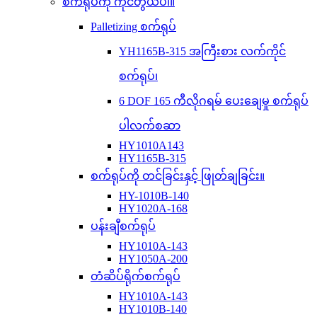
စက်ရုပ်ကို ကိုင်တွယ်ပါ။
Palletizing စက်ရုပ်
YH1165B-315 အကြီးစား လက်ကိုင်
စက်ရုပ်၊
6 DOF 165 ကီလိုဂရမ် ပေးချေမှု စက်ရုပ်
ပါလက်စဆာ
HY1010A143
HY1165B-315
စက်ရုပ်ကို တင်ခြင်းနှင့် ဖြုတ်ချခြင်း။
HY-1010B-140
HY1020A-168
ပန်းချီစက်ရုပ်
HY1010A-143
HY1050A-200
တံဆိပ်ရိုက်စက်ရုပ်
HY1010A-143
HY1010B-140