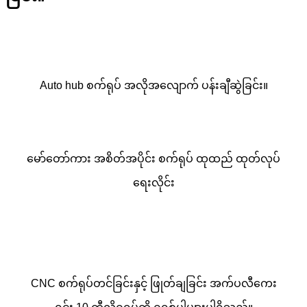
Auto hub စက်ရုပ် အလိုအလျောက် ပန်းချီဆွဲခြင်း။
မော်တော်ကား အစိတ်အပိုင်း စက်ရုပ် ထုထည် ထုတ်လုပ်
ရေးလိုင်း
CNC စက်ရုပ်တင်ခြင်းနှင့် ဖြုတ်ချခြင်း အက်ပလီကေး