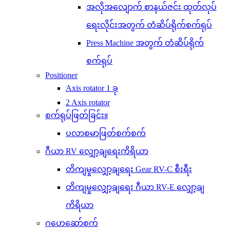
အလိုအလျောက် စာနယ်ဇင်း ထုတ်လုပ်
ရေးလိုင်းအတွက် တံဆိပ်ရိုက်စက်ရုပ်
Press Machine အတွက် တံဆိပ်ရိုက်
စက်ရုပ်
Positioner
Axis rotator 1 ခု
2 Axis rotator
စက်ရုပ်ဖြတ်ခြင်း။
ပလာစမာဖြတ်စက်စက်
ဂီယာ RV လျှော့ချရေးကိရိယာ
တိကျမှုလျှော့ချရေး Gear RV-C စီးရီး
တိကျမှုလျှော့ချရေး ဂီယာ RV-E လျှော့ချ
ကိရိယာ
ဂဟေဆော်စက်