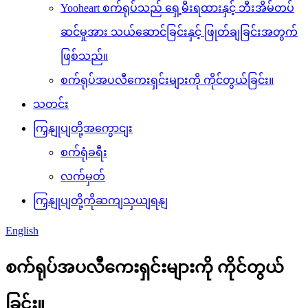
Yooheart စက်ရုပ်သည် ရှေ့မီးရထားနှင့် ဘီးအိမ်တပ်
ဆင်မှုအား သယ်ဆောင်ခြင်းနှင့် ဖြုတ်ချခြင်းအတွက်
ဖြစ်သည်။
စက်ရုပ်အပလီကေးရှင်းများကို ကိုင်တွယ်ခြင်း။
သတင်း
ကြှနျုပျတို့အကွောငျး
စက်ရုံခရီး
လက်မှတ်
ကြှနျုပျတို့ကိုဆကျသှယျရနျ
English
စက်ရုပ်အပလီကေးရှင်းများကို ကိုင်တွယ်
ခြင်း။