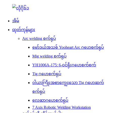
အိမ်
ထုတ်ကုန်များ
Arc welding စက်ရုပ်
မော်ဒယ်အသစ် Yooheart Arc ဂဟေစက်ရုပ်
Mig welding စက်ရုပ်
YH1006A-175: 6-ဝင်ရိုးဂဟေစက်စက်
Tig ဂဟေစက်ရုပ်
ဝါယာကြိုးအစာကျွေးသော Tig ဂဟေဆက်
စက်ရုပ်
လေဆာဂဟေစက်ရုပ်
7 Axis Robotic Welding Workstation