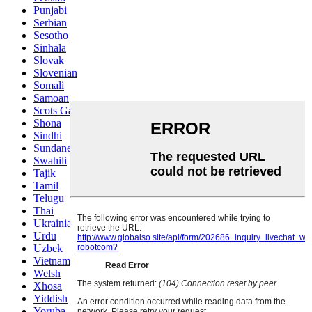
Punjabi
Serbian
Sesotho
Sinhala
Slovak
Slovenian
Somali
Samoan
Scots Gaelic
Shona
Sindhi
Sundanese
Swahili
Tajik
Tamil
Telugu
Thai
Ukrainian
Urdu
Uzbek
Vietnamese
Welsh
Xhosa
Yiddish
Yoruba