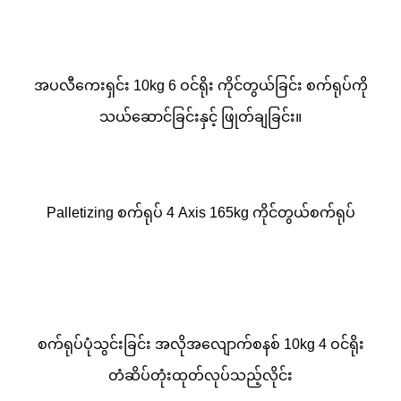
အပလီကေးရှင်း 10kg 6 ဝင်ရိုး ကိုင်တွယ်ခြင်း စက်ရုပ်ကို
သယ်ဆောင်ခြင်းနှင့် ဖြုတ်ချခြင်း။
Palletizing စက်ရုပ် 4 Axis 165kg ကိုင်တွယ်စက်ရုပ်
စက်ရုပ်ပုံသွင်းခြင်း အလိုအလျောက်စနစ် 10kg 4 ဝင်ရိုး
တံဆိပ်တုံးထုတ်လုပ်သည့်လိုင်း