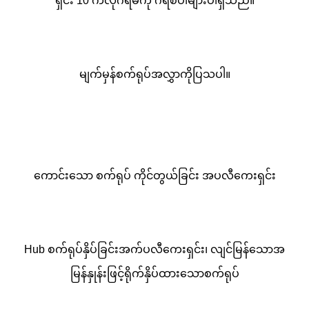
ရှင်း 10 ကီလိုဂရမ်ကို ဂရစ်ပါများပါရှိသည်။
မျက်မှန်စက်ရုပ်အလွှာကိုပြသပါ။
ကောင်းသော စက်ရုပ် ကိုင်တွယ်ခြင်း အပလီကေးရှင်း
Hub စက်ရုပ်နှိပ်ခြင်းအက်ပလီကေးရှင်း၊ လျင်မြန်သောအ
မြန်နှုန်းဖြင့်ရိုက်နှိပ်ထားသောစက်ရုပ်