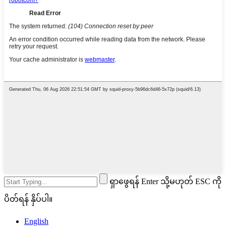
ရှာဖွေရန် Enter သို့မဟုတ် ESC ကို
ပိတ်ရန် နှိပ်ပါ။
English