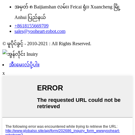
အမှတ် ၈ Baijianshan လမ်း၊ Feicai ရုံး၊ Xuancheng မြို့
Anhui ပြည်နယ်
+8618155669709
sales@yooheart-robot.com
© မူပိုင်ခွင့် - 2010-2021 : All Rights Reserved.
အီးမေးလ်ပို့ပါ။
x