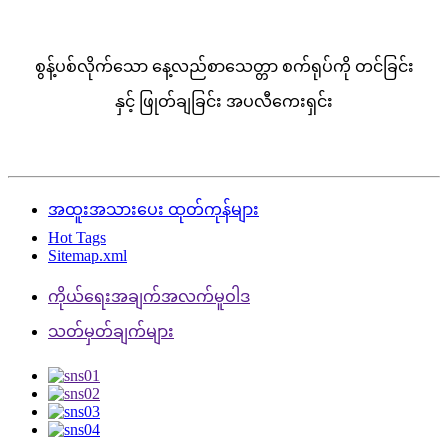
စွန့်ပစ်လိုက်သော နေ့လည်စာသေတ္တာ စက်ရုပ်ကို တင်ခြင်း
နှင့် ဖြုတ်ချခြင်း အပလီကေးရှင်း
အထူးအသားပေး ထုတ်ကုန်များ
Hot Tags
Sitemap.xml
ကိုယ်ရေးအချက်အလက်မူဝါဒ
သတ်မှတ်ချက်များ