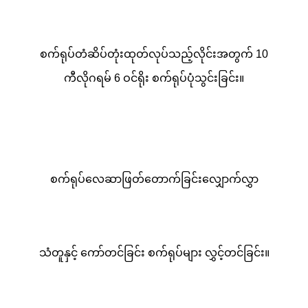
စက်ရုပ်တံဆိပ်တုံးထုတ်လုပ်သည့်လိုင်းအတွက် 10
ကီလိုဂရမ် 6 ဝင်ရိုး စက်ရုပ်ပုံသွင်းခြင်း။
စက်ရုပ်လေဆာဖြတ်တောက်ခြင်းလျှောက်လွှာ
သံတူနှင့် ကော်တင်ခြင်း စက်ရုပ်များ လွှင့်တင်ခြင်း။