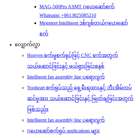
MAG-500Pro ASMT ဂဟေဆော်စက်
Whatsapp: +8613825085210
Megmeet Intelligent ဒစ်ဂျစ်တယ်ဂဟေဆော်
စက်
လျှောက်လွှာ
Honyen စက်မှုစက်ရုပ်ဖြင့် CNC စက်အတွက်
သယ်ဆောင်ခြင်းနှင့် ဖယ်ရှားခြင်းစနစ်
Intelligent fan assembly line ပရောဂျက်
Yooheart စက်ရုပ်သည် ရှေ့မီးရထားနှင့် ဘီးအိမ်တပ်
ဆင်မှုအား သယ်ဆောင်ခြင်းနှင့် ဖြုတ်ချခြင်းအတွက်
ဖြစ်သည်။
Intelligent fan assembly line ပရောဂျက်
ဂဟေဆော်စက်ရုပ် applications များ