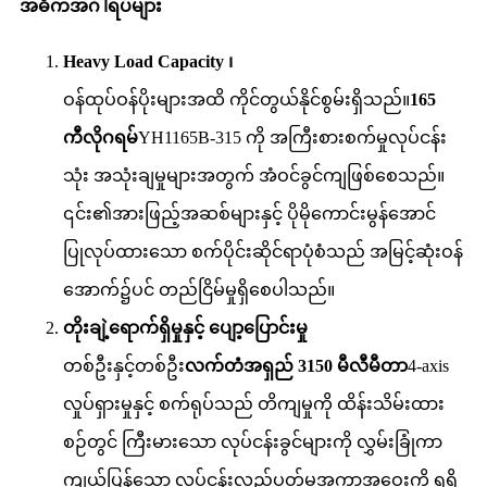
အဓိကအင်္ဂါရပ်များ
Heavy Load Capacity ၊
ဝန်ထုပ်ဝန်ပိုးများအထိ ကိုင်တွယ်နိုင်စွမ်းရှိသည်။
165
ကီလိုဂရမ်
YH1165B-315 ကို အကြီးစားစက်မှုလုပ်ငန်း
သုံး အသုံးချမှုများအတွက် အံဝင်ခွင်ကျဖြစ်စေသည်။
၎င်း၏အားဖြည့်အဆစ်များနှင့် ပိုမိုကောင်းမွန်အောင်
ပြုလုပ်ထားသော စက်ပိုင်းဆိုင်ရာပုံစံသည် အမြင့်ဆုံးဝန်
အောက်၌ပင် တည်ငြိမ်မှုရှိစေပါသည်။
တိုးချဲ့ရောက်ရှိမှုနှင့် ပျော့ပြောင်းမှု
တစ်ဦးနှင့်တစ်ဦး
လက်တံအရှည် 3150 မီလီမီတာ
4-axis
လှုပ်ရှားမှုနှင့် စက်ရုပ်သည် တိကျမှုကို ထိန်းသိမ်းထား
စဉ်တွင် ကြီးမားသော လုပ်ငန်းခွင်များကို လွှမ်းခြုံကာ
ကျယ်ပြန့်သော လုပ်ငန်းလည်ပတ်မှုအကွာအဝေးကို ရရှိ