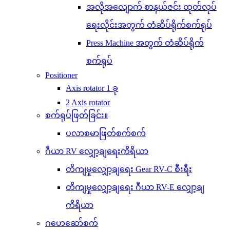
အလိုအလျောက် စာနယ်ဇင်း ထုတ်လုပ်
ရေးလိုင်းအတွက် တံဆိပ်ရိုက်စက်ရုပ်
Press Machine အတွက် တံဆိပ်ရိုက်
စက်ရုပ်
Positioner
Axis rotator 1 ခု
2 Axis rotator
စက်ရုပ်ဖြတ်ခြင်း။
ပလာစမာဖြတ်စက်စက်
ဂီယာ RV လျှော့ချရေးကိရိယာ
တိကျမှုလျှော့ချရေး Gear RV-C စီးရီး
တိကျမှုလျှော့ချရေး ဂီယာ RV-E လျှော့ချ
ကိရိယာ
ဂဟေဆော်စက်