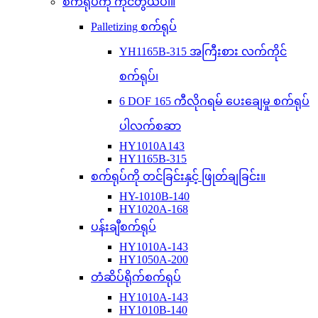
စက်ရုပ်ကို ကိုင်တွယ်ပါ။
Palletizing စက်ရုပ်
YH1165B-315 အကြီးစား လက်ကိုင်
စက်ရုပ်၊
6 DOF 165 ကီလိုဂရမ် ပေးချေမှု စက်ရုပ်
ပါလက်စဆာ
HY1010A143
HY1165B-315
စက်ရုပ်ကို တင်ခြင်းနှင့် ဖြုတ်ချခြင်း။
HY-1010B-140
HY1020A-168
ပန်းချီစက်ရုပ်
HY1010A-143
HY1050A-200
တံဆိပ်ရိုက်စက်ရုပ်
HY1010A-143
HY1010B-140