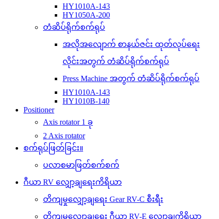
HY1010A-143
HY1050A-200
တံဆိပ်ရိုက်စက်ရုပ်
အလိုအလျောက် စာနယ်ဇင်း ထုတ်လုပ်ရေး
လိုင်းအတွက် တံဆိပ်ရိုက်စက်ရုပ်
Press Machine အတွက် တံဆိပ်ရိုက်စက်ရုပ်
HY1010A-143
HY1010B-140
Positioner
Axis rotator 1 ခု
2 Axis rotator
စက်ရုပ်ဖြတ်ခြင်း။
ပလာစမာဖြတ်စက်စက်
ဂီယာ RV လျှော့ချရေးကိရိယာ
တိကျမှုလျှော့ချရေး Gear RV-C စီးရီး
တိကျမှုလျှော့ချရေး ဂီယာ RV-E လျှော့ချကိရိယာ