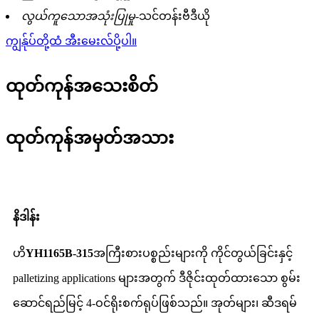
လွယ်ကူသောအသုံးပြုမှု-
သင်တန်းဗီဒီယို
ကျွန်ုပ်တို့ထံ အီးမေးလ်ပို့ပါ။
ထုတ်ကုန်အသေးစိတ်
ထုတ်ကုန်အမှတ်အသား
နိဒါန်း
ဟိ
YH1165B-315
အကြီးစားပစ္စည်းများကို ကိုင်တွယ်ခြင်းနှင့်
palletizing applications များအတွက် ဒီဇိုင်းထုတ်ထားသော စွမ်း
ဆောင်ရည်မြင့် 4-ဝင်ရိုးစက်ရုပ်ဖြစ်သည်။ အုတ်များ၊ ဆီဒရမ်