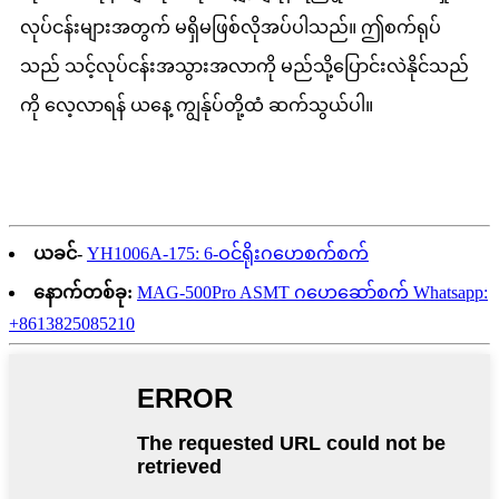
လုပ်ငန်းများအတွက် မရှိမဖြစ်လိုအပ်ပါသည်။ ဤစက်ရုပ်
သည် သင့်လုပ်ငန်းအသွားအလာကို မည်သို့ပြောင်းလဲနိုင်သည်
ကို လေ့လာရန် ယနေ့ ကျွန်ုပ်တို့ထံ ဆက်သွယ်ပါ။
ယခင်-
YH1006A-175: 6-ဝင်ရိုးဂဟေစက်စက်
နောက်တစ်ခု:
MAG-500Pro ASMT ဂဟေဆော်စက် Whatsapp:
+8613825085210