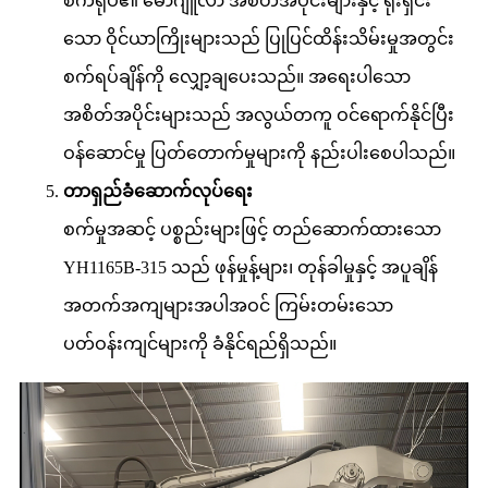
စက်ရုပ်၏ မော်ဂျူလာ အစိတ်အပိုင်းများနှင့် ရိုးရှင်း
သော ဝိုင်ယာကြိုးများသည် ပြုပြင်ထိန်းသိမ်းမှုအတွင်း
စက်ရပ်ချိန်ကို လျှော့ချပေးသည်။ အရေးပါသော
အစိတ်အပိုင်းများသည် အလွယ်တကူ ဝင်ရောက်နိုင်ပြီး
ဝန်ဆောင်မှု ပြတ်တောက်မှုများကို နည်းပါးစေပါသည်။
တာရှည်ခံဆောက်လုပ်ရေး
စက်မှုအဆင့် ပစ္စည်းများဖြင့် တည်ဆောက်ထားသော
YH1165B-315 သည် ဖုန်မှုန့်များ၊ တုန်ခါမှုနှင့် အပူချိန်
အတက်အကျများအပါအဝင် ကြမ်းတမ်းသော
ပတ်ဝန်းကျင်များကို ခံနိုင်ရည်ရှိသည်။