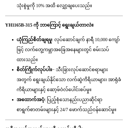
သုံးစွဲမှုကို 10% အထိ လျှော့ချပေးသည်။
YH1165B-315 ကို ဘာကြောင့် ရွေးချယ်တာလဲ။
ယုံကြည်စိတ်ချရမှု
: လုပ်ဆောင်ချက် နာရီ 10,000 ကျော်
ဖြင့် လက်တွေ့ကမ္ဘာအခြေအနေများတွင် စမ်းသပ်
ထားသည်။
စိတ်ကြိုက်လုပ်ပါ။
− သီးခြားလုပ်ဆောင်စရာများ
အတွက် ရွေးချယ်နိုင်သော လက်ဆွဲကိရိယာများ၊ အာရုံခံ
ကိရိယာများနှင့် ဆော့ဖ်ဝဲလ်ပေါင်းစပ်မှု။
အထောက်အပံ့
: ပြည့်စုံသောနည်းပညာဆိုင်ရာ
စာရွက်စာတမ်းများနှင့် 24/7 ဖောက်သည်ဝန်ဆောင်မှု။