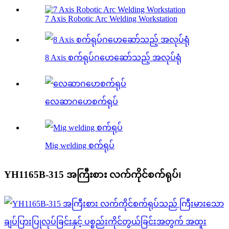
7 Axis Robotic Arc Welding Workstation
8 Axis စက်ရုပ်ဂဟေဆော်သည့် အလုပ်ရုံ
လေဆာဂဟေစက်ရုပ်
Mig welding စက်ရုပ်
YH1165B-315 အကြီးစား လက်ကိုင်စက်ရုပ်၊