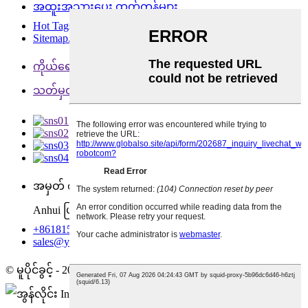
အထူးအသားပေး ထုတ်ကုန်များ
Hot Tags
Sitemap.xml
ကိုယ်ရေးအချက်အလက်မူဝါဒ
သတ်မှတ်ချက်များ
အမှတ် ၈ Baijianshan လမ်း၊ Feicai ရုံး၊ Xuancheng မြို့
Anhui ပြည်နယ်
+8618155669709
sales@yooheart-robot.com
© မူပိုင်ခွင့် - 2010-2021 : All Rights Reserved.