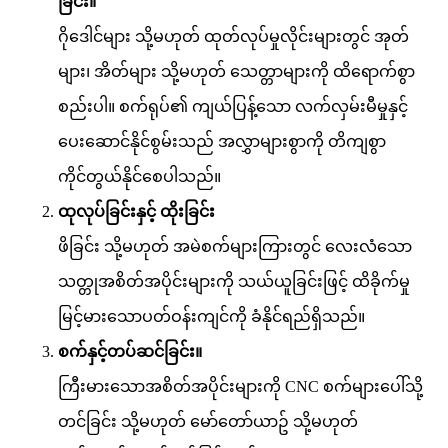
ခြင်း။
ဂိုဒေါင်များ သို့မဟုတ် ထုတ်လုပ်မှုလိုင်းများတွင် အုတ်
များ၊ အိတ်များ သို့မဟုတ် သေတ္တာများကို ထိရောက်စွာ
စည်းပါ။ စက်ရုပ်၏ ကျယ်ပြန့်သော လက်လှမ်းမီမှုနှင့်
ပေးဆောင်နိုင်စွမ်းသည် အလွှာများစွာကို တိကျစွာ
ကိုင်တွယ်နိုင်စေပါသည်။
ထုလုပ်ခြင်းနှင့် ထိုးခြင်း
ဖိခြင်း သို့မဟုတ် အမဲစက်များကြားတွင် လေးလံသော
သတ္တုအစိတ်အပိုင်းများကို သယ်ယူခြင်းဖြင့် ထိခိုက်မှု
မြင့်မားသောပတ်ဝန်းကျင်ကို ခံနိုင်ရည်ရှိသည်။
စက်နှင့်တပ်ဆင်ခြင်း။
ကြီးမားသောအစိတ်အပိုင်းများကို CNC စက်များပေါ်သို့
တင်ခြင်း သို့မဟုတ် မော်တော်ယာဥ် သို့မဟုတ်