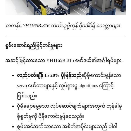
စာတန်း- YH1165B-316 သယ်ယူပို့ကုန် ဂိုဒေါင်ရှိ သေတ္တာများ
စွမ်းဆောင်ရည်မြှင့်တင်မှုများ
အဆင့်မြှင့်ထားသော YH1165B-315 မော်ဒယ်၏အင်္ဂါရပ်များ-
လည်ပတ်ချိန် 15-20% ပိုမြန်သည်။
ပိုမိုကောင်းမွန်သော
servo မော်တာများနှင့် လှုပ်ရှားမှု algorithms ကြောင့်
ဖြစ်သည်။
ပိုမိုချောမွေ့သော လုပ်ဆောင်ချက်များအတွက် တုန်ခါမှု
စိုစွတ်မှုကို ပိုမိုကောင်းမွန်စေသည်။
စွမ်းအင်သက်သာသော အစိတ်အပိုင်းများသည် ပါဝါ