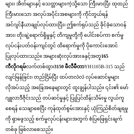
များ၊ အိတ်များနှင့် သေတ္တာများကဲ့သို့သော ကြီးမားပြီး ထုထည်
ကြီးမားသော အလုပ်အပိုင်းအစများကို ကိုင်တွယ်ရန်
အင်ဂျင်နီယာချုပ်လုပ်ထားပြီး၊ ဤစက်ရုပ်သည် ခိုင်ခံ့သောဝန်
အား၊ တိုးချဲ့ရောက်ရှိမှုနှင့် တိကျမှုတို့ကို ပေါင်းစပ်ကာ စက်မှု
လုပ်ငန်းပတ်ဝန်းကျင်တွင် ထိရောက်မှုကို ပိုကောင်းအောင်
ပြုလုပ်ထားသည်။ အများဆုံးလုပ်အားခနှင့်အတူ
165
ကီလိုဂရမ်
လက်တစ်ထွာ၊
3150 မီလီမီတာ
YH1165B-315 သည်
လျင်မြန်ခြင်း၊ တည်ငြိမ်ပြီး ထပ်တလဲလဲ လုပ်ဆောင်မှုများ
လိုအပ်သည့် အခြေအနေများတွင် ထူးချွန်ပါသည်။ ၎င်း၏ မော်
ဂျူလာဒီဇိုင်းသည် တပ်ဆင်မှုနှင့် ပြုပြင်ထိန်းသိမ်းမှု လွယ်ကူ
စေရန် သေချာစေပြီး ကုန်ထုတ်စွမ်းအားနှင့် ယုံကြည်စိတ်ချရမှု
ကို ရှာဖွေသည့် စက်မှုလုပ်ငန်းများအတွက် စံပြဖြေရှင်းချက်
တစ်ခု ဖြစ်လာစေသည်။