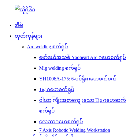
အိမ်
ထုတ်ကုန်များ
Arc welding စက်ရုပ်
မော်ဒယ်အသစ် Yooheart Arc ဂဟေစက်ရုပ်
Mig welding စက်ရုပ်
YH1006A-175: 6-ဝင်ရိုးဂဟေစက်စက်
Tig ဂဟေစက်ရုပ်
ဝါယာကြိုးအစာကျွေးသော Tig ဂဟေဆက်
စက်ရုပ်
လေဆာဂဟေစက်ရုပ်
7 Axis Robotic Welding Workstation