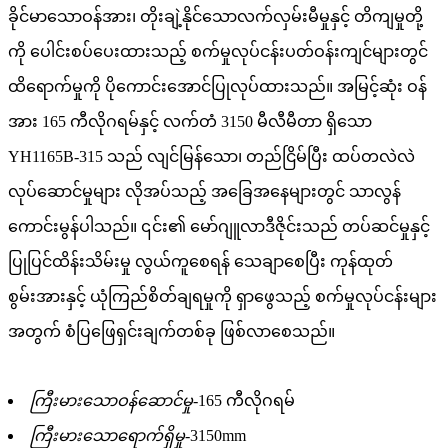
ခိုင်မာသောဝန်အား၊ တိုးချဲ့နိုင်သောလက်လှမ်းမီမှုနှင့် တိကျမှုတို့
ကို ပေါင်းစပ်ပေးထားသည့် စက်မှုလုပ်ငန်းပတ်ဝန်းကျင်များတွင်
ထိရောက်မှုကို ပိုကောင်းအောင်ပြုလုပ်ထားသည်။ အမြင့်ဆုံး ဝန်
အား 165 ကီလိုဂရမ်နှင့် လက်တံ 3150 မီလီမီတာ ရှိသော
YH1165B-315 သည် လျင်မြန်သော၊ တည်ငြိမ်ပြီး ထပ်တလဲလဲ
လုပ်ဆောင်မှုများ လိုအပ်သည့် အခြေအနေများတွင် သာလွန်
ကောင်းမွန်ပါသည်။ ၎င်း၏ မော်ဂျူလာဒီဇိုင်းသည် တပ်ဆင်မှုနှင့်
ပြုပြင်ထိန်းသိမ်းမှု လွယ်ကူစေရန် သေချာစေပြီး ကုန်ထုတ်
စွမ်းအားနှင့် ယုံကြည်စိတ်ချရမှုကို ရှာဖွေသည့် စက်မှုလုပ်ငန်းများ
အတွက် စံပြဖြေရှင်းချက်တစ်ခု ဖြစ်လာစေသည်။
ကြီးမားသောဝန်ဆောင်မှု-
165 ကီလိုဂရမ်
ကြီးမားသောရောက်ရှိမှု-
3150mm