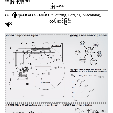
အရှိန်မြှင့်ခြင်း။
မြန်တယ်။
အကြံပြုထားသော အက်ပ်
Palletizing, Forging, Machining,
တပ်ဆင်ခြင်း။
များ