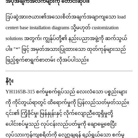
အပိုအချက်အလက်များကို တောင်းဆိုပါ။
ဒြပ်ဆွဲအားဇယား၏အသေးစိတ်အချက်အချာကျသော load
center၊ base installation diagrams သို့မဟုတ် customization
solutions အတွက်၊ ကျွန်ုပ်တို့၏ နည်းပညာအဖွဲ့ကို ဆက်သွယ်
ပါ။ "*" ဖြင့် အမှတ်အသားပြုထားသော ထုတ်ကုန်များသည်
ဖြည့်စွက်စာရွက်စာတမ်း လိုအပ်ပါသည်။
နိဂုံး
YH1165B-315 စက်မှုစက်ရုပ်သည် လေးလံသော ပစ္စည်းများ
ကို ကိုင်တွယ်ရာတွင် ထိရောက်မှုကို ပြန်လည်သတ်မှတ်သည်။
၎င်း၏ ကြံ့ခိုင်မှု၊ မြန်နှုန်းနှင့် လိုက်လျောညီထွေရှိမှုတို့
ပေါင်းစပ်မှုသည် လုပ်ငန်းလည်ပတ်မှုကို ချောမွေ့စေပြီး
လုပ်သားကုန်ကျစရိတ်ကို လျှော့ချရန် ရည်ရွယ်သော စက်မှု