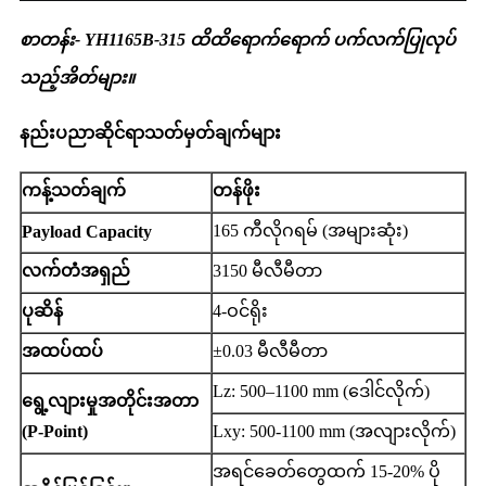
စာတန်း- YH1165B-315 ထိထိရောက်ရောက် ပက်လက်ပြုလုပ်
သည့်အိတ်များ။
နည်းပညာဆိုင်ရာသတ်မှတ်ချက်များ
ကန့်သတ်ချက်
တန်ဖိုး
165 ကီလိုဂရမ် (အများဆုံး)
Payload Capacity
လက်တံအရှည်
3150 မီလီမီတာ
ပုဆိန်
4-ဝင်ရိုး
အထပ်ထပ်
±0.03 မီလီမီတာ
Lz: 500–1100 mm (ဒေါင်လိုက်)
ရွေ့လျားမှုအတိုင်းအတာ
(P-Point)
Lxy: 500-1100 mm (အလျားလိုက်)
အရင်ခေတ်တွေထက် 15-20% ပို