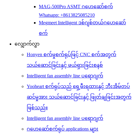
MAG-500Pro ASMT ဂဟေဆော်စက်
Whatsapp: +8613825085210
Megmeet Intelligent ဒစ်ဂျစ်တယ်ဂဟေဆော်
စက်
လျှောက်လွှာ
Honyen စက်မှုစက်ရုပ်ဖြင့် CNC စက်အတွက်
သယ်ဆောင်ခြင်းနှင့် ဖယ်ရှားခြင်းစနစ်
Intelligent fan assembly line ပရောဂျက်
Yooheart စက်ရုပ်သည် ရှေ့မီးရထားနှင့် ဘီးအိမ်တပ်
ဆင်မှုအား သယ်ဆောင်ခြင်းနှင့် ဖြုတ်ချခြင်းအတွက်
ဖြစ်သည်။
Intelligent fan assembly line ပရောဂျက်
ဂဟေဆော်စက်ရုပ် applications များ