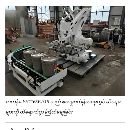
စာတန်း- YH1165B-315 သည် စက်မှုစက်ရုံတစ်ခုတွင် ဆီဒရမ်
များကို ထိရောက်စွာ ကြိတ်ချေခြင်း