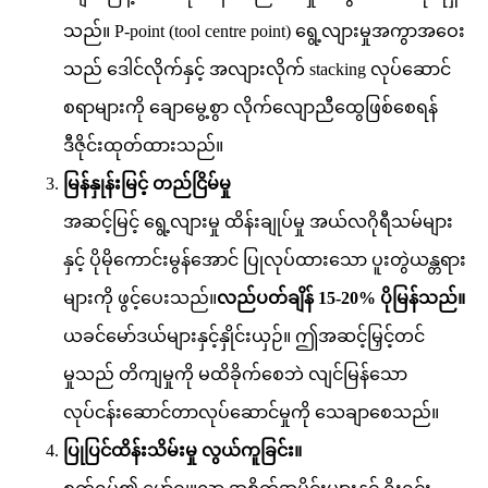
သည်။ P-point (tool centre point) ရွေ့လျားမှုအကွာအဝေး
သည် ဒေါင်လိုက်နှင့် အလျားလိုက် stacking လုပ်ဆောင်
စရာများကို ချောမွေ့စွာ လိုက်လျောညီထွေဖြစ်စေရန်
ဒီဇိုင်းထုတ်ထားသည်။
မြန်နှုန်းမြင့် တည်ငြိမ်မှု
အဆင့်မြင့် ရွေ့လျားမှု ထိန်းချုပ်မှု အယ်လဂိုရီသမ်များ
နှင့် ပိုမိုကောင်းမွန်အောင် ပြုလုပ်ထားသော ပူးတွဲယန္တရား
များကို ဖွင့်ပေးသည်။
လည်ပတ်ချိန် 15-20% ပိုမြန်သည်။
ယခင်မော်ဒယ်များနှင့်နှိုင်းယှဉ်။ ဤအဆင့်မြှင့်တင်
မှုသည် တိကျမှုကို မထိခိုက်စေဘဲ လျင်မြန်သော
လုပ်ငန်းဆောင်တာလုပ်ဆောင်မှုကို သေချာစေသည်။
ပြုပြင်ထိန်းသိမ်းမှု လွယ်ကူခြင်း။