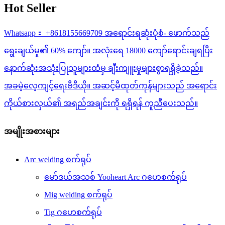
Hot Seller
Whatsapp： +8618155669709 အရောင်းရဆုံးပုံစံ- ဖောက်သည်
ရွေးချယ်မှု၏ 60% ကျော်။ အလုံးရေ 18000 ကျော်ရောင်းချရပြီး
နောက်ဆုံးအသုံးပြုသူများထံမှ ချီးကျူးမှုများစွာရရှိခဲ့သည်။
အခမဲ့လေ့ကျင့်ရေးဗီဒီယို။ အဆင့်မီထုတ်ကုန်များသည် အရောင်း
ကိုယ်စားလှယ်၏ အရည်အချင်းကို ရရှိရန် ကူညီပေးသည်။
အမျိုးအစားများ
Arc welding စက်ရုပ်
မော်ဒယ်အသစ် Yooheart Arc ဂဟေစက်ရုပ်
Mig welding စက်ရုပ်
Tig ဂဟေစက်ရုပ်