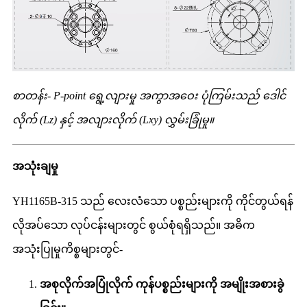
စာတန်း- P-point ရွေ့လျားမှု အကွာအဝေး ပုံကြမ်းသည် ဒေါင်
လိုက် (Lz) နှင့် အလျားလိုက် (Lxy) လွှမ်းခြုံမှု။
အသုံးချမှု
YH1165B-315 သည် လေးလံသော ပစ္စည်းများကို ကိုင်တွယ်ရန်
လိုအပ်သော လုပ်ငန်းများတွင် စွယ်စုံရရှိသည်။ အဓိက
အသုံးပြုမှုကိစ္စများတွင်-
အစုလိုက်အပြုံလိုက် ကုန်ပစ္စည်းများကို အမျိုးအစားခွဲ