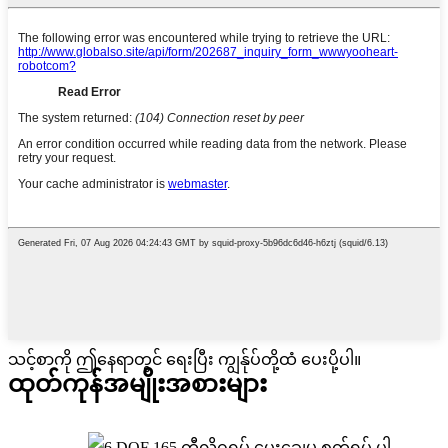
သင့်စာကို ဤနေရာတွင် ရေးပြီး ကျွန်ုပ်တို့ထံ ပေးပို့ပါ။
ထုတ်ကုန်အမျိုးအစားများ