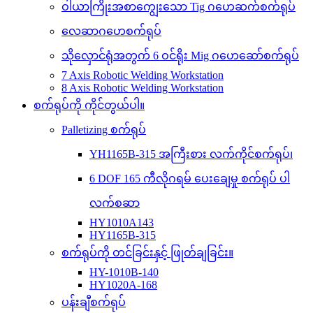
ဝါယာကြိုးအစာကျွေးသော Tig ဂဟေဆက်စက်ရုပ်
လေဆာဂဟေစက်ရုပ်
သိုလှောင်ရုံအတွက် 6 ဝင်ရိုး Mig ဂဟေဆော်စက်ရုပ်
7 Axis Robotic Welding Workstation
8 Axis Robotic Welding Workstation
စက်ရုပ်ကို ကိုင်တွယ်ပါ။
Palletizing စက်ရုပ်
YH1165B-315 အကြီးစား လက်ကိုင်စက်ရုပ်၊
6 DOF 165 ကီလိုဂရမ် ပေးချေမှု စက်ရုပ် ပါ
လက်စဆာ
HY1010A143
HY1165B-315
စက်ရုပ်ကို တင်ခြင်းနှင့် ဖြုတ်ချခြင်း။
HY-1010B-140
HY1020A-168
ပန်းချီစက်ရုပ်