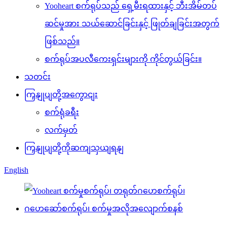
Yooheart စက်ရုပ်သည် ရှေ့မီးရထားနှင့် ဘီးအိမ်တပ်
ဆင်မှုအား သယ်ဆောင်ခြင်းနှင့် ဖြုတ်ချခြင်းအတွက်
ဖြစ်သည်။
စက်ရုပ်အပလီကေးရှင်းများကို ကိုင်တွယ်ခြင်း။
သတင်း
ကြှနျုပျတို့အကွောငျး
စက်ရုံခရီး
လက်မှတ်
ကြှနျုပျတို့ကိုဆကျသှယျရနျ
English