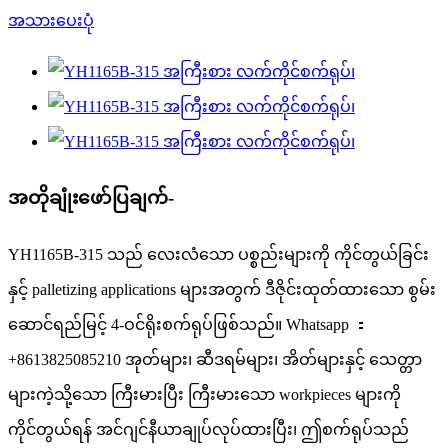
အတိုချုံးဖော်ပြချက်-
YH1165B-315 သည် လေးလံသော ပစ္စည်းများကို ကိုင်တွယ်ခြင်း
နှင့် palletizing applications များအတွက် ဒီဇိုင်းထုတ်ထားသော စွမ်း
ဆောင်ရည်မြင့် 4-ဝင်ရိုးစက်ရုပ်ဖြစ်သည်။ Whatsapp ：
+8613825085210 အုတ်များ၊ ဆီဒရမ်များ၊ အိတ်များနှင့် သေတ္တာ
များကဲ့သို့သော ကြီးမားပြီး ကြီးမားသော workpieces များကို
ကိုင်တွယ်ရန် အင်ဂျင်နီယာချုပ်လုပ်ထားပြီး၊ ဤစက်ရုပ်သည်