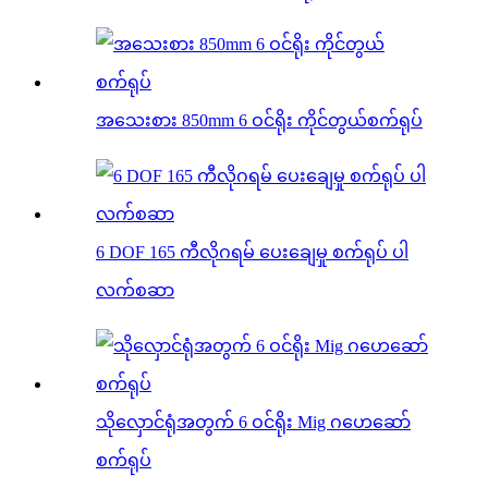
အသေးစား 850mm 6 ဝင်ရိုး ကိုင်တွယ်စက်ရုပ်
6 DOF 165 ကီလိုဂရမ် ပေးချေမှု စက်ရုပ် ပါ
လက်စဆာ
သိုလှောင်ရုံအတွက် 6 ဝင်ရိုး Mig ဂဟေဆော်
စက်ရုပ်