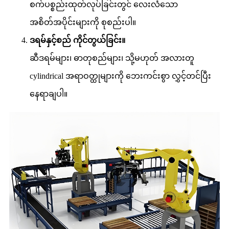
စက်ပစ္စည်းထုတ်လုပ်ခြင်းတွင် လေးလံသော
အစိတ်အပိုင်းများကို စုစည်းပါ။
ဒရမ်နှင့်စည် ကိုင်တွယ်ခြင်း။
ဆီဒရမ်များ၊ ဓာတုစည်များ၊ သို့မဟုတ် အလားတူ
cylindrical အရာဝတ္ထုများကို ဘေးကင်းစွာ လွှင့်တင်ပြီး
နေရာချပါ။