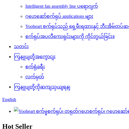
Intelligent fan assembly line ပရောဂျက်
ဂဟေဆော်စက်ရုပ် applications များ
Yooheart စက်ရုပ်သည် ရှေ့မီးရထားနှင့် ဘီးအိမ်တပ်ဆ
စက်ရုပ်အပလီကေးရှင်းများကို ကိုင်တွယ်ခြင်း။
သတင်း
ကြှနျုပျတို့အကွောငျး
စက်ရုံခရီး
လက်မှတ်
ကြှနျုပျတို့ကိုဆကျသှယျရနျ
English
Hot Seller