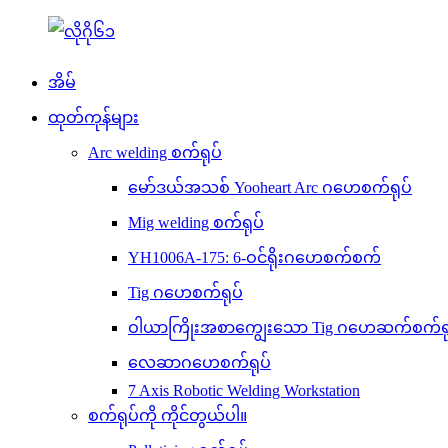
အိမ်
ထုတ်ကုန်များ
Arc welding စက်ရုပ်
မော်ဒယ်အသစ် Yooheart Arc ဂဟေစက်ရုပ်
Mig welding စက်ရုပ်
YH1006A-175: 6-ဝင်ရိုးဂဟေစက်စက်
Tig ဂဟေစက်ရုပ်
ဝါယာကြိုးအစာကျွေးသော Tig ဂဟေဆက်စက်ရု
လေဆာဂဟေစက်ရုပ်
7 Axis Robotic Welding Workstation
စက်ရုပ်ကို ကိုင်တွယ်ပါ။