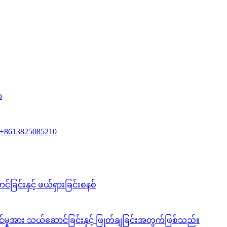
ာ
+8613825085210
ြင်းနှင့် ဖယ်ရှားခြင်းစနစ်
င်မှုအား သယ်ဆောင်ခြင်းနှင့် ဖြုတ်ချခြင်းအတွက်ဖြစ်သည်။