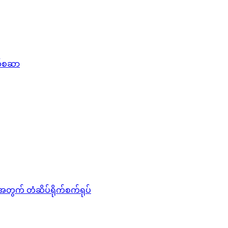
က်စဆာ
တွက် တံဆိပ်ရိုက်စက်ရုပ်