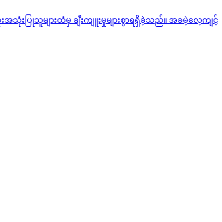
ုံးပြုသူများထံမှ ချီးကျူးမှုများစွာရရှိခဲ့သည်။ အခမဲ့လေ့ကျင့်