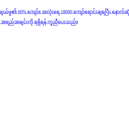
်မှု၏ 60% ကျော်။ အလုံးရေ 18000 ကျော်ရောင်းချရပြီး နောက်ဆုံးအသ
 အရည်အချင်းကို ရရှိရန် ကူညီပေးသည်။