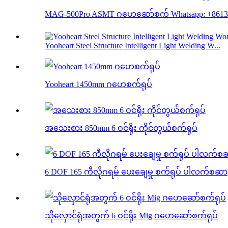
MAG-500Pro ASMT ဂဟေဆော်စက် Whatsapp: +86138
Yooheart Steel Structure Intelligent Light Welding W...
Yooheart 1450mm ဂဟေစက်ရုပ်
အသေးစား 850mm 6 ဝင်ရိုး ကိုင်တွယ်စက်ရုပ်
6 DOF 165 ကီလိုဂရမ် ပေးချေမှု စက်ရုပ် ပါလက်စဆာ
သိုလှောင်ရုံအတွက် 6 ဝင်ရိုး Mig ဂဟေဆော်စက်ရုပ်