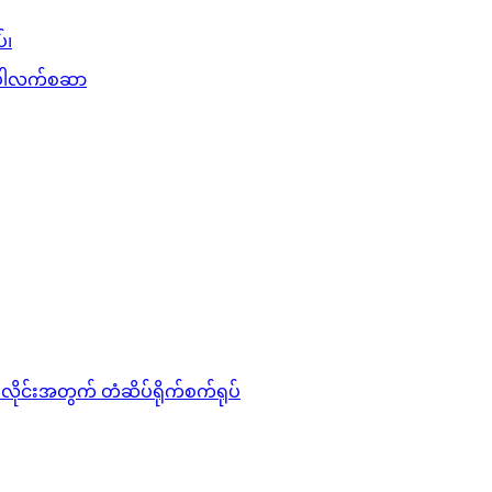
်၊
ပ် ပါလက်စဆာ
ုင်းအတွက် တံဆိပ်ရိုက်စက်ရုပ်