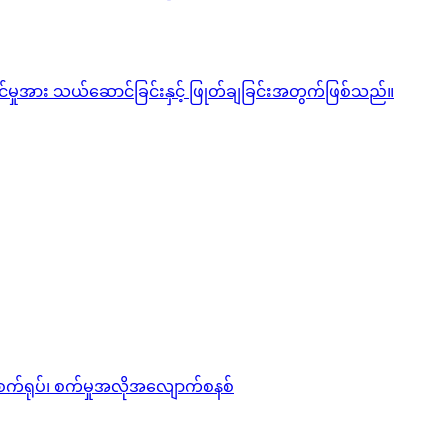
င်မှုအား သယ်ဆောင်ခြင်းနှင့် ဖြုတ်ချခြင်းအတွက်ဖြစ်သည်။