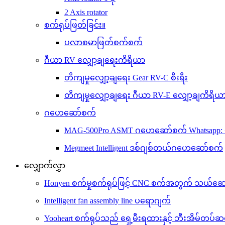
2 Axis rotator
စက်ရုပ်ဖြတ်ခြင်း။
ပလာစမာဖြတ်စက်စက်
ဂီယာ RV လျှော့ချရေးကိရိယာ
တိကျမှုလျှော့ချရေး Gear RV-C စီးရီး
တိကျမှုလျှော့ချရေး ဂီယာ RV-E လျှော့ချကိရိယ
ဂဟေဆော်စက်
MAG-500Pro ASMT ဂဟေဆော်စက် Whatsapp: 
Megmeet Intelligent ဒစ်ဂျစ်တယ်ဂဟေဆော်စက်
လျှောက်လွှာ
Honyen စက်မှုစက်ရုပ်ဖြင့် CNC စက်အတွက် သယ်ဆောင်ခ
Intelligent fan assembly line ပရောဂျက်
Yooheart စက်ရုပ်သည် ရှေ့မီးရထားနှင့် ဘီးအိမ်တပ်ဆ