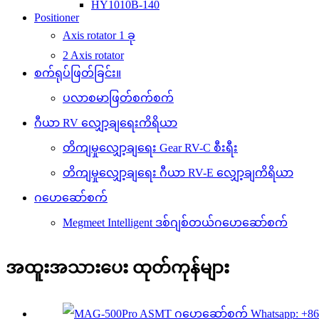
HY1010B-140
Positioner
Axis rotator 1 ခု
2 Axis rotator
စက်ရုပ်ဖြတ်ခြင်း။
ပလာစမာဖြတ်စက်စက်
ဂီယာ RV လျှော့ချရေးကိရိယာ
တိကျမှုလျှော့ချရေး Gear RV-C စီးရီး
တိကျမှုလျှော့ချရေး ဂီယာ RV-E လျှော့ချကိရိယာ
ဂဟေဆော်စက်
Megmeet Intelligent ဒစ်ဂျစ်တယ်ဂဟေဆော်စက်
အထူးအသားပေး ထုတ်ကုန်များ