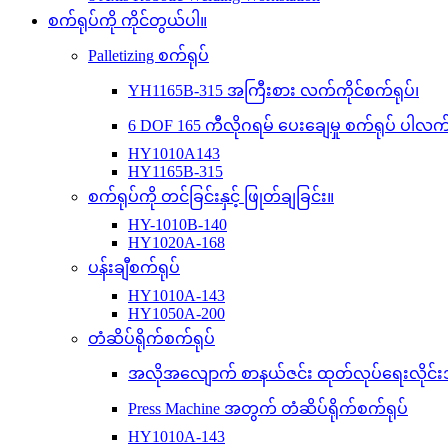
စက်ရုပ်ကို ကိုင်တွယ်ပါ။
Palletizing စက်ရုပ်
YH1165B-315 အကြီးစား လက်ကိုင်စက်ရုပ်၊
6 DOF 165 ကီလိုဂရမ် ပေးချေမှု စက်ရုပ် ပါလ
HY1010A143
HY1165B-315
စက်ရုပ်ကို တင်ခြင်းနှင့် ဖြုတ်ချခြင်း။
HY-1010B-140
HY1020A-168
ပန်းချီစက်ရုပ်
HY1010A-143
HY1050A-200
တံဆိပ်ရိုက်စက်ရုပ်
အလိုအလျောက် စာနယ်ဇင်း ထုတ်လုပ်ရေးလိုင်းအ
Press Machine အတွက် တံဆိပ်ရိုက်စက်ရုပ်
HY1010A-143