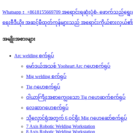
Whatsapp： +8618155669709 အရောင်းရဆုံးပုံစံ- ဖောက်သည်ရွေးချယ
ရေးဗီဒီယို။ အဆင့်မီထုတ်ကုန်များသည် အရောင်းကိုယ်စားလှယ်၏
အမျိုးအစားများ
Arc welding စက်ရုပ်
မော်ဒယ်အသစ် Yooheart Arc ဂဟေစက်ရုပ်
Mig welding စက်ရုပ်
Tig ဂဟေစက်ရုပ်
ဝါယာကြိုးအစာကျွေးသော Tig ဂဟေဆက်စက်ရုပ်
လေဆာဂဟေစက်ရုပ်
သိုလှောင်ရုံအတွက် 6 ဝင်ရိုး Mig ဂဟေဆော်စက်ရုပ်
7 Axis Robotic Welding Workstation
8 Axis Robotic Welding Workstation