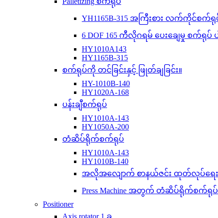
Palletizing စက်ရုပ်
YH1165B-315 အကြီးစား လက်ကိုင်စက်ရုပ
6 DOF 165 ကီလိုဂရမ် ပေးချေမှု စက်ရု
HY1010A143
HY1165B-315
စက်ရုပ်ကို တင်ခြင်းနှင့် ဖြုတ်ချခြင်း။
HY-1010B-140
HY1020A-168
ပန်းချီစက်ရုပ်
HY1010A-143
HY1050A-200
တံဆိပ်ရိုက်စက်ရုပ်
HY1010A-143
HY1010B-140
အလိုအလျောက် စာနယ်ဇင်း ထုတ်လုပ်ရေးလိ
Press Machine အတွက် တံဆိပ်ရိုက်စက်ရုပ်
Positioner
Axis rotator 1 ခု